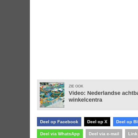
ZIE OOK
Video: Nederlandse achtb
winkelcentra
Deel op Facebook
Deel op X
Deel op B
Deel via WhatsApp
Deel via e-mail
Link