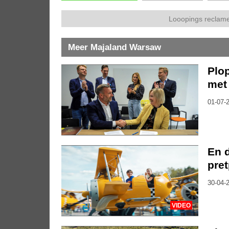
Looopings reclame
Meer Majaland Warsaw
Plop
met
01-07-2
En d
pre
30-04-2
VIDEO