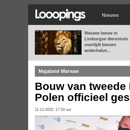
Nieuws
Nieuwe leeuw in
Limburgse dierentuin
overlijdt binnen
anderhalve...
Majaland Warsaw
Bouw van tweede P
Polen officieel ges
11-12-2020, 17.50 uur