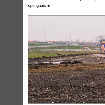
opengaan.
■