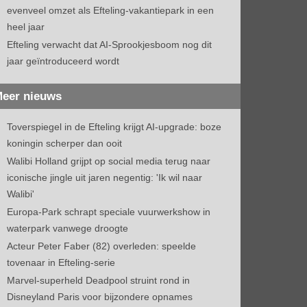
evenveel omzet als Efteling-vakantiepark in een
heel jaar
Efteling verwacht dat AI-Sprookjesboom nog dit
jaar geïntroduceerd wordt
eer nieuws
Toverspiegel in de Efteling krijgt AI-upgrade: boze
koningin scherper dan ooit
Walibi Holland grijpt op social media terug naar
iconische jingle uit jaren negentig: 'Ik wil naar
Walibi'
Europa-Park schrapt speciale vuurwerkshow in
waterpark vanwege droogte
Acteur Peter Faber (82) overleden: speelde
tovenaar in Efteling-serie
Marvel-superheld Deadpool struint rond in
Disneyland Paris voor bijzondere opnames