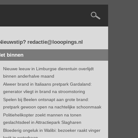
Nieuwstip? redactie@looopings.nl
et binnen
Nieuwe leeuw in Limburgse dierentuin overlijdt
binnen anderhalve maand
Alweer brand in Italiaans pretpark Gardaland:
generator vliegt in brand na stroomstoring
Spelen bij Beelen ontsnapt aan grote brand:
pretpark gewoon open na nachtelijke schoonmaak
Politiehelikopter zoekt mannen na tonen
geslachtsdeel in Attractiepark Slagharen
Bloederig ongeluk in Walibi: bezoeker raakt vinger
kwijt in waterbaan