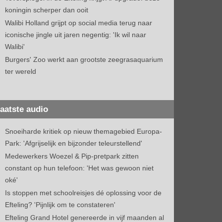
koningin scherper dan ooit
Walibi Holland grijpt op social media terug naar
iconische jingle uit jaren negentig: 'Ik wil naar
Walibi'
Burgers' Zoo werkt aan grootste zeegrasaquarium
ter wereld
aatste audio
Snoeiharde kritiek op nieuw themagebied Europa-
Park: 'Afgrijselijk en bijzonder teleurstellend'
Medewerkers Woezel & Pip-pretpark zitten
constant op hun telefoon: 'Het was gewoon niet
oké'
Is stoppen met schoolreisjes dé oplossing voor de
Efteling? 'Pijnlijk om te constateren'
Efteling Grand Hotel genereerde in vijf maanden al