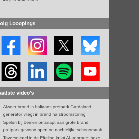
olg Looopings
aatste video's
Alweer brand in Italiaans pretpark Gardaland:
generator vliegt in brand na stroomstoring
Spelen bij Beelen ontsnapt aan grote brand:
pretpark gewoon open na nachtelijke schoonmaak
Toverspiegel in de Efteling krijgt AI-upgrade: boze