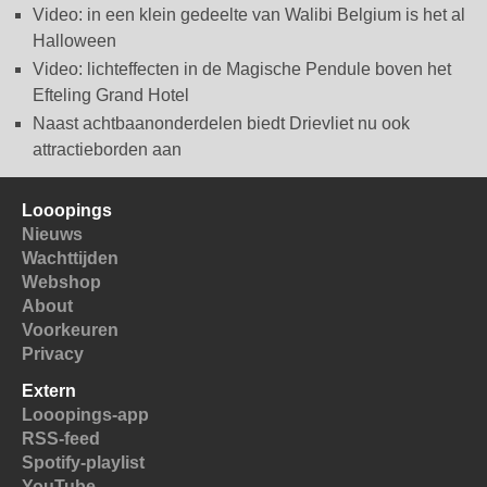
Video: in een klein gedeelte van Walibi Belgium is het al
Halloween
Video: lichteffecten in de Magische Pendule boven het
Efteling Grand Hotel
Naast achtbaanonderdelen biedt Drievliet nu ook
attractieborden aan
Looopings
Nieuws
Wachttijden
Webshop
About
Voorkeuren
Privacy
Extern
Looopings-app
RSS-feed
Spotify-playlist
YouTube