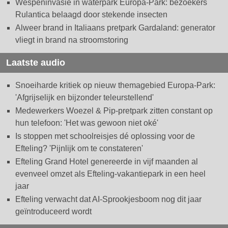
Wespeninvasie in waterpark Europa-Park: bezoekers
Rulantica belaagd door stekende insecten
Alweer brand in Italiaans pretpark Gardaland: generator
vliegt in brand na stroomstoring
Laatste audio
Snoeiharde kritiek op nieuw themagebied Europa-Park:
'Afgrijselijk en bijzonder teleurstellend'
Medewerkers Woezel & Pip-pretpark zitten constant op
hun telefoon: 'Het was gewoon niet oké'
Is stoppen met schoolreisjes dé oplossing voor de
Efteling? 'Pijnlijk om te constateren'
Efteling Grand Hotel genereerde in vijf maanden al
evenveel omzet als Efteling-vakantiepark in een heel
jaar
Efteling verwacht dat AI-Sprookjesboom nog dit jaar
geïntroduceerd wordt