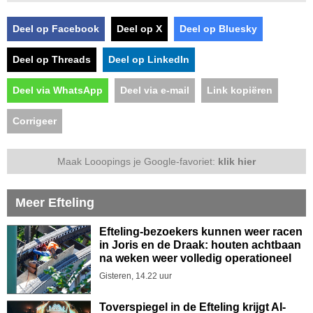
Deel op Facebook
Deel op X
Deel op Bluesky
Deel op Threads
Deel op LinkedIn
Deel via WhatsApp
Deel via e-mail
Link kopiëren
Corrigeer
Maak Looopings je Google-favoriet:
klik hier
Meer Efteling
Efteling-bezoekers kunnen weer racen
in Joris en de Draak: houten achtbaan
na weken weer volledig operationeel
Gisteren, 14.22 uur
Toverspiegel in de Efteling krijgt AI-