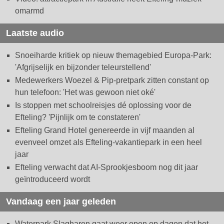
omarmd
Laatste audio
Snoeiharde kritiek op nieuw themagebied Europa-Park:
'Afgrijselijk en bijzonder teleurstellend'
Medewerkers Woezel & Pip-pretpark zitten constant op
hun telefoon: 'Het was gewoon niet oké'
Is stoppen met schoolreisjes dé oplossing voor de
Efteling? 'Pijnlijk om te constateren'
Efteling Grand Hotel genereerde in vijf maanden al
evenveel omzet als Efteling-vakantiepark in een heel
jaar
Efteling verwacht dat AI-Sprookjesboom nog dit jaar
geïntroduceerd wordt
Vandaag een jaar geleden
Waterpark Slagharen gaat weer open op dagen dat het