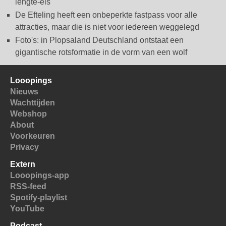
lengte-eis
De Efteling heeft een onbeperkte fastpass voor alle
attracties, maar die is niet voor iedereen weggelegd
Foto's: in Plopsaland Deutschland ontstaat een
gigantische rotsformatie in de vorm van een wolf
Looopings
Nieuws
Wachttijden
Webshop
About
Voorkeuren
Privacy
Extern
Looopings-app
RSS-feed
Spotify-playlist
YouTube
Podcast