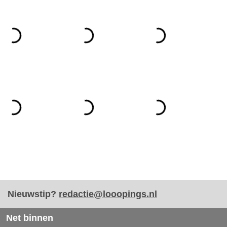
Nieuwstip?
redactie@looopings.nl
Net binnen