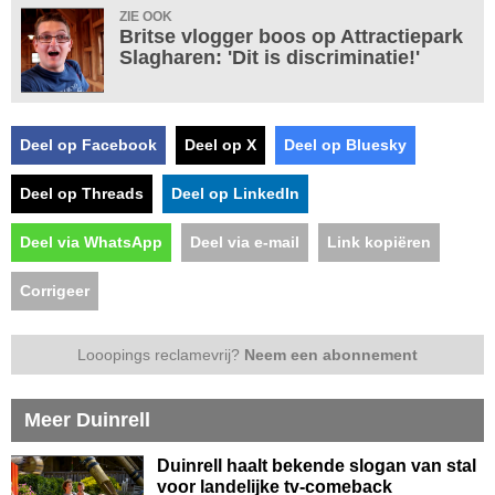
ZIE OOK
Britse vlogger boos op Attractiepark
Slagharen: 'Dit is discriminatie!'
Deel op Facebook
Deel op X
Deel op Bluesky
Deel op Threads
Deel op LinkedIn
Deel via WhatsApp
Deel via e-mail
Link kopiëren
Corrigeer
Looopings reclamevrij?
Neem een abonnement
Meer Duinrell
Duinrell haalt bekende slogan van stal
voor landelijke tv-comeback