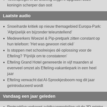
koningin scherper dan ooit
Laatste audio
Snoeiharde kritiek op nieuw themagebied Europa-Park:
'Afgrijselijk en bijzonder teleurstellend'
Medewerkers Woezel & Pip-pretpark zitten constant op
hun telefoon: 'Het was gewoon niet oké'
Is stoppen met schoolreisjes dé oplossing voor de
Efteling? 'Pijnlijk om te constateren'
Efteling Grand Hotel genereerde in vijf maanden al
evenveel omzet als Efteling-vakantiepark in een heel
jaar
Efteling verwacht dat AI-Sprookjesboom nog dit jaar
geïntroduceerd wordt
Vandaag een jaar geleden
Pretparkfan verkoopt achtbaanmodellen uit de 3D-printer