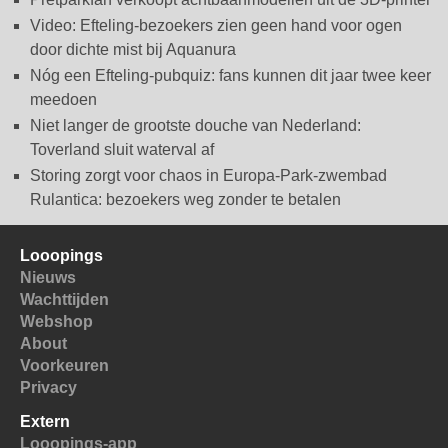
Video: Efteling-bezoekers zien geen hand voor ogen
door dichte mist bij Aquanura
Nóg een Efteling-pubquiz: fans kunnen dit jaar twee keer
meedoen
Niet langer de grootste douche van Nederland:
Toverland sluit waterval af
Storing zorgt voor chaos in Europa-Park-zwembad
Rulantica: bezoekers weg zonder te betalen
Looopings
Nieuws
Wachttijden
Webshop
About
Voorkeuren
Privacy
Extern
Looopings-app