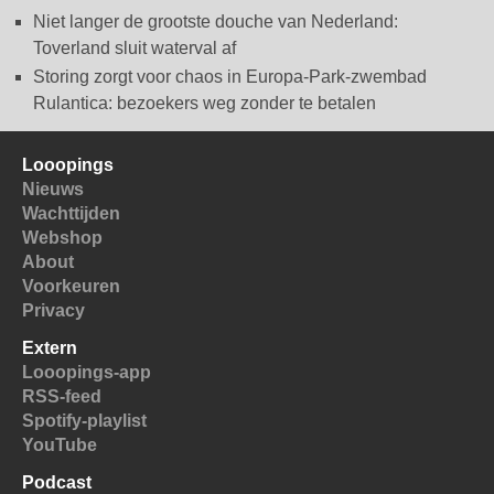
Niet langer de grootste douche van Nederland:
Toverland sluit waterval af
Storing zorgt voor chaos in Europa-Park-zwembad
Rulantica: bezoekers weg zonder te betalen
Looopings
Nieuws
Wachttijden
Webshop
About
Voorkeuren
Privacy
Extern
Looopings-app
RSS-feed
Spotify-playlist
YouTube
Podcast