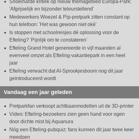
Snoeiharde kritiek op nieuw themagebied Europa-Park:
'Afgrijselijk en bijzonder teleurstellend'
Medewerkers Woezel & Pip-pretpark zitten constant op
hun telefoon: 'Het was gewoon niet oké'
Is stoppen met schoolreisjes dé oplossing voor de
Efteling? 'Pijnlijk om te constateren'
Efteling Grand Hotel genereerde in vijf maanden al
evenveel omzet als Efteling-vakantiepark in een heel
jaar
Efteling verwacht dat AI-Sprookjesboom nog dit jaar
geïntroduceerd wordt
Vandaag een jaar geleden
Pretparkfan verkoopt achtbaanmodellen uit de 3D-printer
Video: Efteling-bezoekers zien geen hand voor ogen
door dichte mist bij Aquanura
Nóg een Efteling-pubquiz: fans kunnen dit jaar twee keer
meedoen