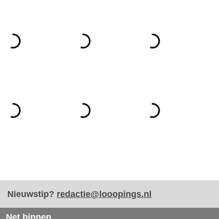
Nieuwstip?
redactie@looopings.nl
Net binnen