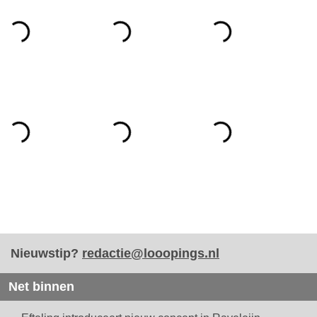
Nieuwstip?
redactie@looopings.nl
Net binnen