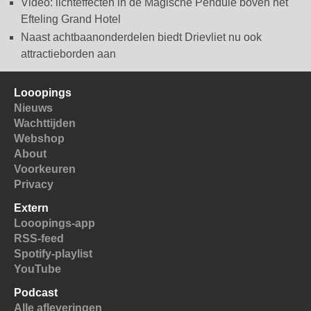
Video: lichteffecten in de Magische Pendule boven het
Efteling Grand Hotel
Naast achtbaanonderdelen biedt Drievliet nu ook
attractieborden aan
Looopings
Nieuws
Wachttijden
Webshop
About
Voorkeuren
Privacy
Extern
Looopings-app
RSS-feed
Spotify-playlist
YouTube
Podcast
Alle afleveringen