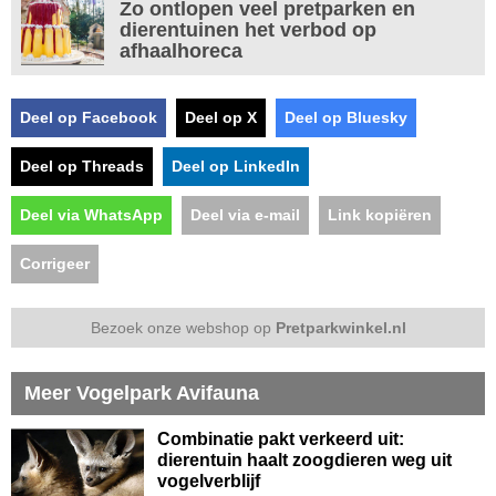
Zo ontlopen veel pretparken en
dierentuinen het verbod op
afhaalhoreca
Deel op Facebook
Deel op X
Deel op Bluesky
Deel op Threads
Deel op LinkedIn
Deel via WhatsApp
Deel via e-mail
Link kopiëren
Corrigeer
Bezoek onze webshop op
Pretparkwinkel.nl
Meer Vogelpark Avifauna
Combinatie pakt verkeerd uit:
dierentuin haalt zoogdieren weg uit
vogelverblijf