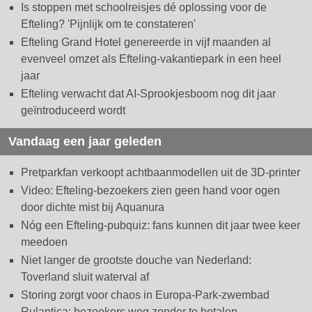
Is stoppen met schoolreisjes dé oplossing voor de
Efteling? 'Pijnlijk om te constateren'
Efteling Grand Hotel genereerde in vijf maanden al
evenveel omzet als Efteling-vakantiepark in een heel
jaar
Efteling verwacht dat AI-Sprookjesboom nog dit jaar
geïntroduceerd wordt
Vandaag een jaar geleden
Pretparkfan verkoopt achtbaanmodellen uit de 3D-printer
Video: Efteling-bezoekers zien geen hand voor ogen
door dichte mist bij Aquanura
Nóg een Efteling-pubquiz: fans kunnen dit jaar twee keer
meedoen
Niet langer de grootste douche van Nederland:
Toverland sluit waterval af
Storing zorgt voor chaos in Europa-Park-zwembad
Rulantica: bezoekers weg zonder te betalen