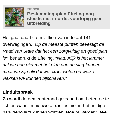
ZIE OOK
Bestemmingsplan Efteling nog
steeds niet in orde: voorlopig geen
uitbreiding
Het gaat daarbij om vijftien van in totaal 141
overwegingen.
"Op de meeste punten bevestigt de
Raad van State dat het een zorgvuldig en goed plan
is"
, benadrukt de Efteling.
"Natuurlijk is het jammer
dat we nog niet met het plan aan de slag kunnen,
maar we zijn blij dat we exact weten op welke
vlakken we kunnen bijschaven."
Einduitspraak
Zo wordt de gemeenteraad gevraagd om beter toe te
lichten waarom nieuwe attracties niet in het huidige
park gebouwd kunnen worden. Hoe nu verder?
"We