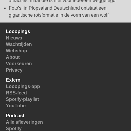
attracties, maar die is niet voor iedereen weggelegd
Foto's: in Plopsaland Deutschland ontstaat een
gigantische rotsformatie in de vorm van een wolf
Looopings
Nieuws
Wachttijden
Webshop
About
Voorkeuren
Privacy
Extern
Looopings-app
RSS-feed
Spotify-playlist
YouTube
Podcast
Alle afleveringen
Spotify