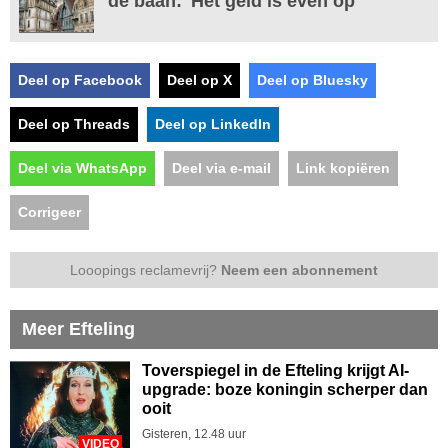
de baan: 'Het geld is even op'
Deel op Facebook
Deel op X
Deel op Bluesky
Deel op Threads
Deel op LinkedIn
Deel via WhatsApp
Deel via e-mail
Link kopiëren
Corrigeer
Looopings reclamevrij?
Neem een abonnement
Meer Efteling
Toverspiegel in de Efteling krijgt AI-
upgrade: boze koningin scherper dan
ooit
Gisteren, 12.48 uur
VIDEO