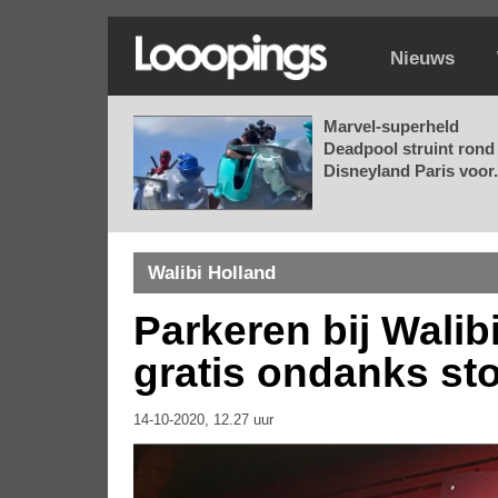
Nieuws
Marvel-superheld
Deadpool struint rond 
Disneyland Paris voor.
Walibi Holland
Parkeren bij Wali
gratis ondanks st
14-10-2020, 12.27 uur