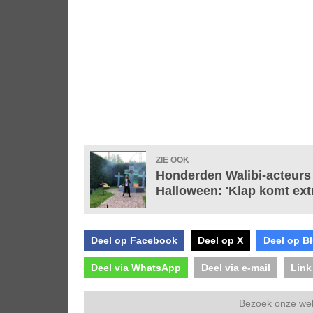
ZIE OOK
Honderden Walibi-acteurs 
Halloween: 'Klap komt ext
Deel op Facebook
Deel op X
Deel op B
Deel via WhatsApp
Deel via e-mail
Link
Bezoek onze we