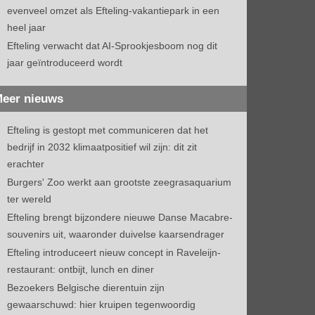
evenveel omzet als Efteling-vakantiepark in een
heel jaar
Efteling verwacht dat AI-Sprookjesboom nog dit
jaar geïntroduceerd wordt
eer nieuws
Efteling is gestopt met communiceren dat het
bedrijf in 2032 klimaatpositief wil zijn: dit zit
erachter
Burgers' Zoo werkt aan grootste zeegrasaquarium
ter wereld
Efteling brengt bijzondere nieuwe Danse Macabre-
souvenirs uit, waaronder duivelse kaarsendrager
Efteling introduceert nieuw concept in Raveleijn-
restaurant: ontbijt, lunch en diner
Bezoekers Belgische dierentuin zijn
gewaarschuwd: hier kruipen tegenwoordig