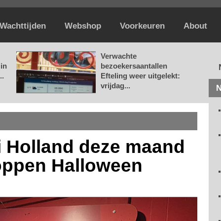
Wachttijden
Webshop
Voorkeuren
About
Verwachte
in
bezoekersaantallen
..
Efteling weer uitgelekt:
vrijdag...
N
bi Holland deze maand
oppen Halloween