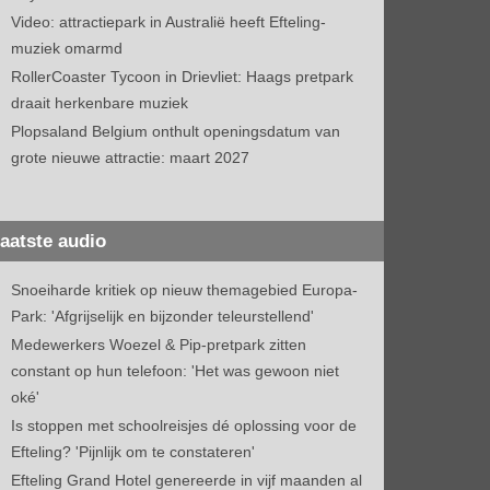
Video: attractiepark in Australië heeft Efteling-
muziek omarmd
RollerCoaster Tycoon in Drievliet: Haags pretpark
draait herkenbare muziek
Plopsaland Belgium onthult openingsdatum van
grote nieuwe attractie: maart 2027
aatste audio
Snoeiharde kritiek op nieuw themagebied Europa-
Park: 'Afgrijselijk en bijzonder teleurstellend'
Medewerkers Woezel & Pip-pretpark zitten
constant op hun telefoon: 'Het was gewoon niet
oké'
Is stoppen met schoolreisjes dé oplossing voor de
Efteling? 'Pijnlijk om te constateren'
Efteling Grand Hotel genereerde in vijf maanden al