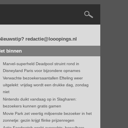
Nieuwstip? redactie@looopings.nl
et binnen
Marvel-superheld Deadpool struint rond in
Disneyland Paris voor bijzondere opnames
Verwachte bezoekersaantallen Efteling weer
uitgelekt: vrijdag wordt een drukke dag, zondag
niet
Nintendo duikt vandaag op in Slagharen:
bezoekers kunnen gratis gamen
Movie Park zet veertig miljoenste bezoeker in het
zonnetje: gezin krijgt flinke prijzenregen
Actie Foodwatch werkt averechts: hervulbare