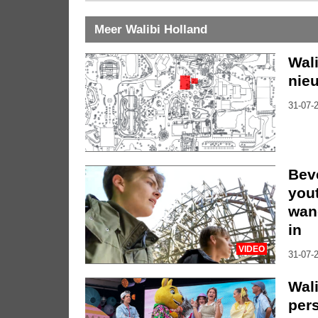
Meer Walibi Holland
Wal
nieu
31-07-2
Bev
you
wan
in
VIDEO
31-07-2
Wali
per