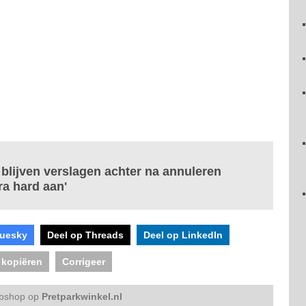
blijven verslagen achter na annuleren
ra hard aan'
luesky
Deel op Threads
Deel op LinkedIn
 kopiëren
Corrigeer
bshop op
Pretparkwinkel.nl