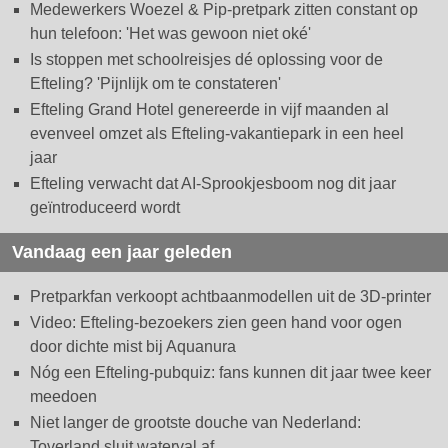
Medewerkers Woezel & Pip-pretpark zitten constant op
hun telefoon: 'Het was gewoon niet oké'
Is stoppen met schoolreisjes dé oplossing voor de
Efteling? 'Pijnlijk om te constateren'
Efteling Grand Hotel genereerde in vijf maanden al
evenveel omzet als Efteling-vakantiepark in een heel
jaar
Efteling verwacht dat AI-Sprookjesboom nog dit jaar
geïntroduceerd wordt
Vandaag een jaar geleden
Pretparkfan verkoopt achtbaanmodellen uit de 3D-printer
Video: Efteling-bezoekers zien geen hand voor ogen
door dichte mist bij Aquanura
Nóg een Efteling-pubquiz: fans kunnen dit jaar twee keer
meedoen
Niet langer de grootste douche van Nederland:
Toverland sluit waterval af