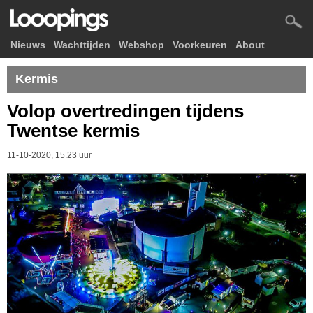
Nieuws
Wachttijden
Webshop
Voorkeuren
About
Kermis
Volop overtredingen tijdens
Twentse kermis
11-10-2020, 15.23 uur