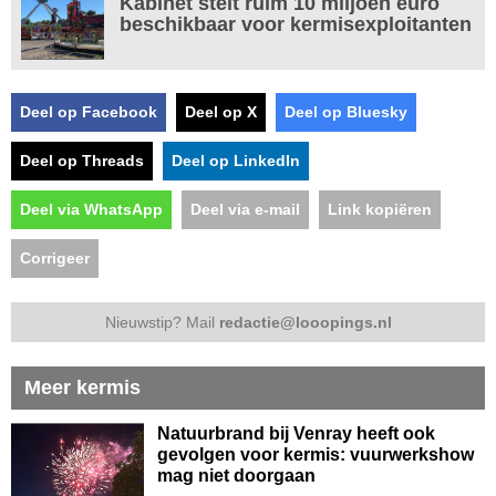
Kabinet stelt ruim 10 miljoen euro
beschikbaar voor kermisexploitanten
Deel op Facebook
Deel op X
Deel op Bluesky
Deel op Threads
Deel op LinkedIn
Deel via WhatsApp
Deel via e-mail
Link kopiëren
Corrigeer
Nieuwstip? Mail
redactie@looopings.nl
Meer kermis
Natuurbrand bij Venray heeft ook
gevolgen voor kermis: vuurwerkshow
mag niet doorgaan