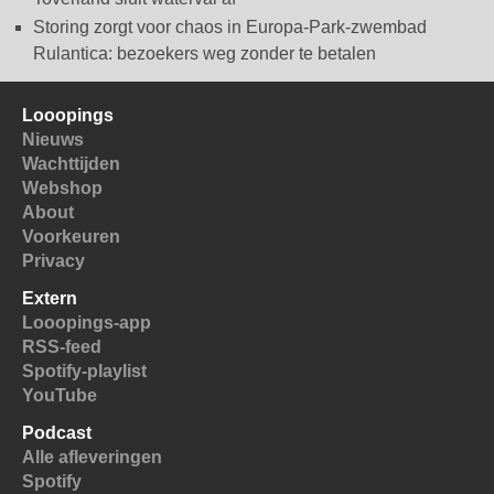
Storing zorgt voor chaos in Europa-Park-zwembad
Rulantica: bezoekers weg zonder te betalen
Looopings
Nieuws
Wachttijden
Webshop
About
Voorkeuren
Privacy
Extern
Looopings-app
RSS-feed
Spotify-playlist
YouTube
Podcast
Alle afleveringen
Spotify