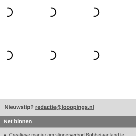
Nieuwstip?
redactie@looopings.nl
Net binnen
Creatieve manier om slipperverbod Bobbejaanland te