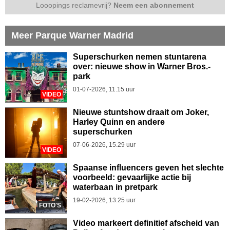
Looopings reclamevrij?
Neem een abonnement
Meer Parque Warner Madrid
Superschurken nemen stuntarena
over: nieuwe show in Warner Bros.-
park
01-07-2026, 11.15 uur
VIDEO
Nieuwe stuntshow draait om Joker,
Harley Quinn en andere
superschurken
07-06-2026, 15.29 uur
VIDEO
Spaanse influencers geven het slechte
voorbeeld: gevaarlijke actie bij
waterbaan in pretpark
19-02-2026, 13.25 uur
FOTO'S
Video markeert definitief afscheid van