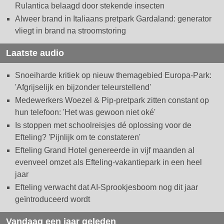
Rulantica belaagd door stekende insecten
Alweer brand in Italiaans pretpark Gardaland: generator
vliegt in brand na stroomstoring
Laatste audio
Snoeiharde kritiek op nieuw themagebied Europa-Park:
'Afgrijselijk en bijzonder teleurstellend'
Medewerkers Woezel & Pip-pretpark zitten constant op
hun telefoon: 'Het was gewoon niet oké'
Is stoppen met schoolreisjes dé oplossing voor de
Efteling? 'Pijnlijk om te constateren'
Efteling Grand Hotel genereerde in vijf maanden al
evenveel omzet als Efteling-vakantiepark in een heel
jaar
Efteling verwacht dat AI-Sprookjesboom nog dit jaar
geïntroduceerd wordt
Vandaag een jaar geleden