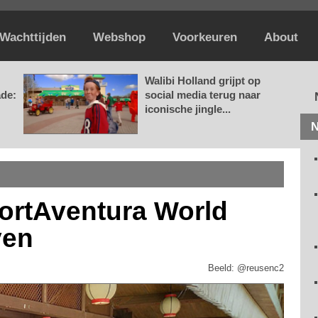
Wachttijden
Webshop
Voorkeuren
About
Walibi Holland grijpt op
ade:
social media terug naar
iconische jingle...
N
PortAventura World
ven
Beeld: @reusenc2