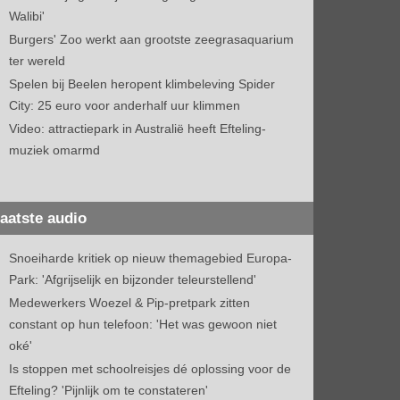
Walibi'
Burgers' Zoo werkt aan grootste zeegrasaquarium
ter wereld
Spelen bij Beelen heropent klimbeleving Spider
City: 25 euro voor anderhalf uur klimmen
Video: attractiepark in Australië heeft Efteling-
muziek omarmd
aatste audio
Snoeiharde kritiek op nieuw themagebied Europa-
Park: 'Afgrijselijk en bijzonder teleurstellend'
Medewerkers Woezel & Pip-pretpark zitten
constant op hun telefoon: 'Het was gewoon niet
oké'
Is stoppen met schoolreisjes dé oplossing voor de
Efteling? 'Pijnlijk om te constateren'