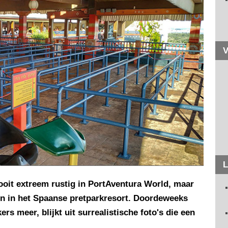
V
L
ooit extreem rustig in PortAventura World, maar
len in het Spaanse pretparkresort. Doordeweeks
rs meer, blijkt uit surrealistische foto's die een