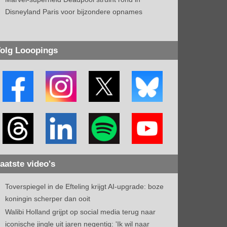
Disneyland Paris voor bijzondere opnames
olg Looopings
aatste video's
Toverspiegel in de Efteling krijgt AI-upgrade: boze
koningin scherper dan ooit
Walibi Holland grijpt op social media terug naar
iconische jingle uit jaren negentig: 'Ik wil naar