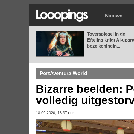
Nieuws
Toverspiegel in de
Efteling krijgt AI-upgr
boze koningin...
PortAventura World
Bizarre beelden: 
volledig uitgestor
18-09-2020, 18.37 uur