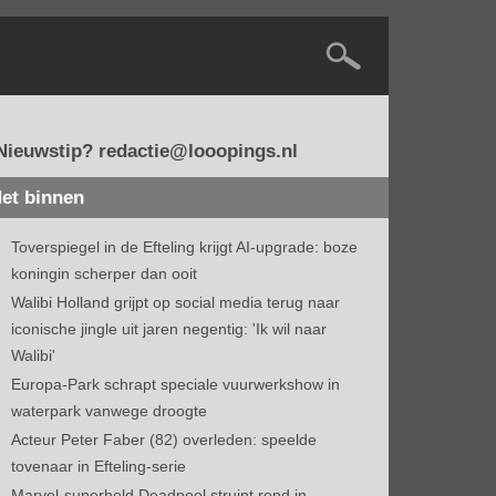
Nieuwstip? redactie@looopings.nl
et binnen
Toverspiegel in de Efteling krijgt AI-upgrade: boze
koningin scherper dan ooit
Walibi Holland grijpt op social media terug naar
iconische jingle uit jaren negentig: 'Ik wil naar
Walibi'
Europa-Park schrapt speciale vuurwerkshow in
waterpark vanwege droogte
Acteur Peter Faber (82) overleden: speelde
tovenaar in Efteling-serie
Marvel-superheld Deadpool struint rond in