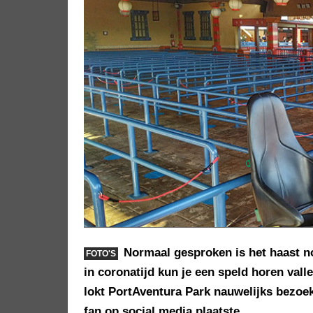
Normaal gesproken is het haast n
FOTO'S
in coronatijd kun je een speld horen val
lokt PortAventura Park nauwelijks bezoeke
fan op social media plaatste.