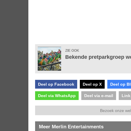
ZIE OOK
Bekende pretparkgroep wo
Deel op Facebook
Deel op X
Deel op B
Deel via WhatsApp
Deel via e-mail
Link
Bezoek onze we
Meer Merlin Entertainments