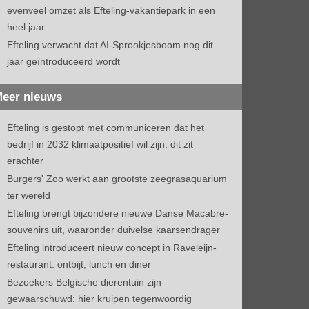
evenveel omzet als Efteling-vakantiepark in een
heel jaar
Efteling verwacht dat AI-Sprookjesboom nog dit
jaar geïntroduceerd wordt
eer nieuws
Efteling is gestopt met communiceren dat het
bedrijf in 2032 klimaatpositief wil zijn: dit zit
erachter
Burgers' Zoo werkt aan grootste zeegrasaquarium
ter wereld
Efteling brengt bijzondere nieuwe Danse Macabre-
souvenirs uit, waaronder duivelse kaarsendrager
Efteling introduceert nieuw concept in Raveleijn-
restaurant: ontbijt, lunch en diner
Bezoekers Belgische dierentuin zijn
gewaarschuwd: hier kruipen tegenwoordig