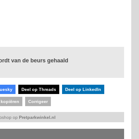
rdt van de beurs gehaald
luesky
Deel op Threads
Deel op LinkedIn
 kopiëren
Corrigeer
bshop op
Pretparkwinkel.nl