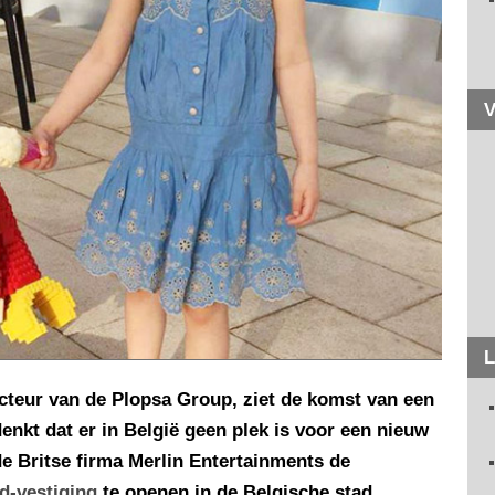
V
L
cteur van de Plopsa Group, ziet de komst van een
denkt dat er in België geen plek is voor een nieuw
de Britse firma Merlin Entertainments de
d-vestiging
te openen in de Belgische stad