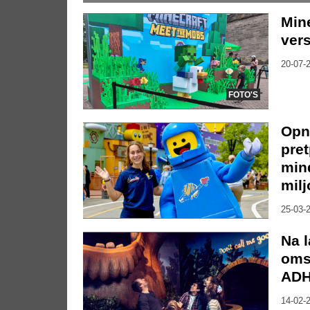
Mine
vers
20-07-2
FOTO'S
Opn
pre
min
milj
25-03-2
Na l
oms
ADH
14-02-2