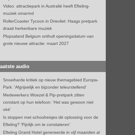
Video: attractiepark in Australië heeft Efteling-
muziek omarmd
RollerCoaster Tycoon in Drievliet: Haags pretpark
draait herkenbare muziek
Plopsaland Belgium onthult openingsdatum van
grote nieuwe attractie: maart 2027
aatste audio
Snoeiharde kritiek op nieuw themagebied Europa-
Park: 'Afgrijselijk en bijzonder teleurstellend'
Medewerkers Woezel & Pip-pretpark zitten
constant op hun telefoon: 'Het was gewoon niet
oké'
Is stoppen met schoolreisjes dé oplossing voor de
Efteling? 'Pijnlijk om te constateren'
Efteling Grand Hotel genereerde in vijf maanden al