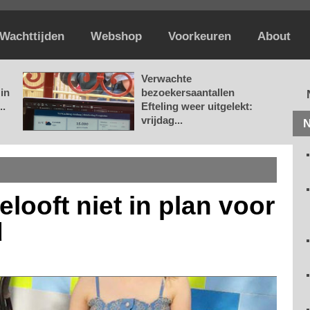
Wachttijden
Webshop
Voorkeuren
About
Verwachte
in
bezoekersaantallen
..
Efteling weer uitgelekt:
vrijdag...
N
looft niet in plan voor
d