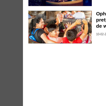
Oph
pre
de 
10-02-2