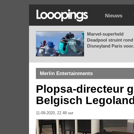
Nieuws
Marvel-superheld
Deadpool struint rond 
Disneyland Paris voor.
Merlin Entertainments
Plopsa-directeur ge
Belgisch Legolan
11-09-2020, 22.48 uur