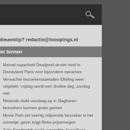
Nieuwstip? redactie@looopings.nl
et binnen
Marvel-superheld Deadpool struint rond in
Disneyland Paris voor bijzondere opnames
Verwachte bezoekersaantallen Efteling weer
uitgelekt: vrijdag wordt een drukke dag, zondag
niet
Nintendo duikt vandaag op in Slagharen:
bezoekers kunnen gratis gamen
Movie Park zet veertig miljoenste bezoeker in het
zonnetje: gezin krijgt flinke prijzenregen
Actie Foodwatch werkt averechts: hervulbare