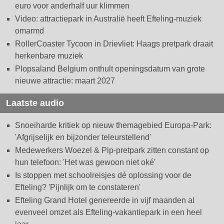
euro voor anderhalf uur klimmen
Video: attractiepark in Australië heeft Efteling-muziek
omarmd
RollerCoaster Tycoon in Drievliet: Haags pretpark draait
herkenbare muziek
Plopsaland Belgium onthult openingsdatum van grote
nieuwe attractie: maart 2027
Laatste audio
Snoeiharde kritiek op nieuw themagebied Europa-Park:
'Afgrijselijk en bijzonder teleurstellend'
Medewerkers Woezel & Pip-pretpark zitten constant op
hun telefoon: 'Het was gewoon niet oké'
Is stoppen met schoolreisjes dé oplossing voor de
Efteling? 'Pijnlijk om te constateren'
Efteling Grand Hotel genereerde in vijf maanden al
evenveel omzet als Efteling-vakantiepark in een heel