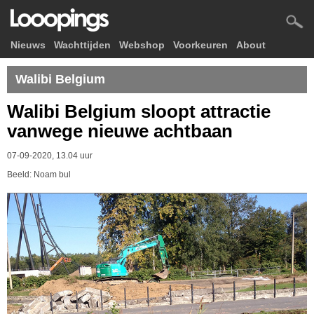
Nieuws
Wachttijden
Webshop
Voorkeuren
About
Walibi Belgium
Walibi Belgium sloopt attractie
vanwege nieuwe achtbaan
07-09-2020, 13.04 uur
Beeld: Noam bul