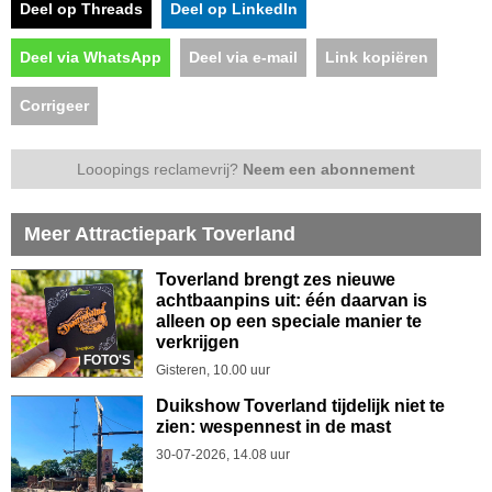
Deel op Threads
Deel op LinkedIn
Deel via WhatsApp
Deel via e-mail
Link kopiëren
Corrigeer
Looopings reclamevrij?
Neem een abonnement
Meer Attractiepark Toverland
Toverland brengt zes nieuwe
achtbaanpins uit: één daarvan is
alleen op een speciale manier te
verkrijgen
FOTO'S
Gisteren, 10.00 uur
Duikshow Toverland tijdelijk niet te
zien: wespennest in de mast
30-07-2026, 14.08 uur