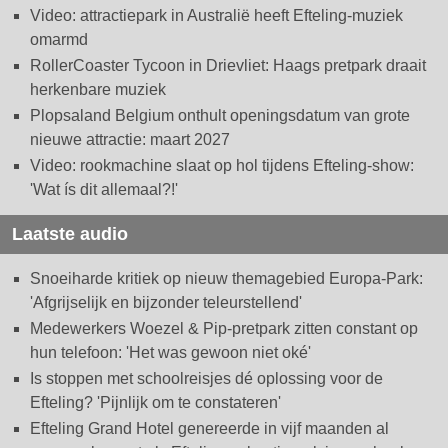
Video: attractiepark in Australië heeft Efteling-muziek
omarmd
RollerCoaster Tycoon in Drievliet: Haags pretpark draait
herkenbare muziek
Plopsaland Belgium onthult openingsdatum van grote
nieuwe attractie: maart 2027
Video: rookmachine slaat op hol tijdens Efteling-show:
'Wat ís dit allemaal?!'
Laatste audio
Snoeiharde kritiek op nieuw themagebied Europa-Park:
'Afgrijselijk en bijzonder teleurstellend'
Medewerkers Woezel & Pip-pretpark zitten constant op
hun telefoon: 'Het was gewoon niet oké'
Is stoppen met schoolreisjes dé oplossing voor de
Efteling? 'Pijnlijk om te constateren'
Efteling Grand Hotel genereerde in vijf maanden al