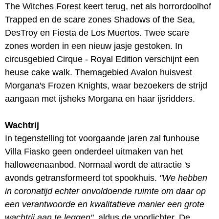
The Witches Forest keert terug, net als horrordoolhof
Trapped en de scare zones Shadows of the Sea,
DesTroy en Fiesta de Los Muertos. Twee scare
zones worden in een nieuw jasje gestoken. In
circusgebied Cirque - Royal Edition verschijnt een
heuse cake walk. Themagebied Avalon huisvest
Morgana's Frozen Knights, waar bezoekers de strijd
aangaan met ijsheks Morgana en haar ijsridders.
Wachtrij
In tegenstelling tot voorgaande jaren zal funhouse
Villa Fiasko geen onderdeel uitmaken van het
halloweenaanbod. Normaal wordt de attractie 's
avonds getransformeerd tot spookhuis.
"We hebben
in coronatijd echter onvoldoende ruimte om daar op
een verantwoorde en kwalitatieve manier een grote
wachtrij aan te leggen"
, aldus de voorlichter. De