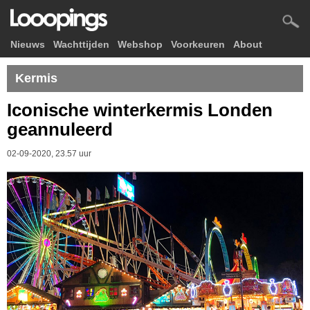
Nieuws
Wachttijden
Webshop
Voorkeuren
About
Kermis
Iconische winterkermis Londen
geannuleerd
02-09-2020, 23.57 uur