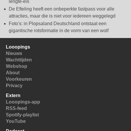
lengte-eis
De Efteling heeft een onbeperkte fastpass voor alle
attracties, maar die is niet voor iedereen weggelegd
Foto's: in Plopsaland Deutschland ontstaat een
gigantische rotsformatie in de vorm van een wolf
Looopings
Nieuws
Wachttijden
Webshop
About
Voorkeuren
Privacy
Extern
Looopings-app
RSS-feed
Spotify-playlist
YouTube