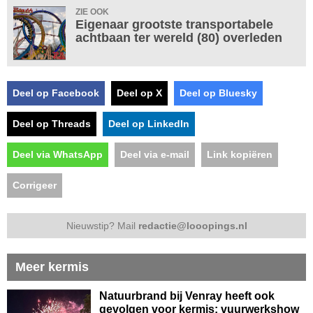
ZIE OOK
Eigenaar grootste transportabele
achtbaan ter wereld (80) overleden
Deel op Facebook
Deel op X
Deel op Bluesky
Deel op Threads
Deel op LinkedIn
Deel via WhatsApp
Deel via e-mail
Link kopiëren
Corrigeer
Nieuwstip? Mail
redactie@looopings.nl
Meer kermis
Natuurbrand bij Venray heeft ook
gevolgen voor kermis: vuurwerkshow