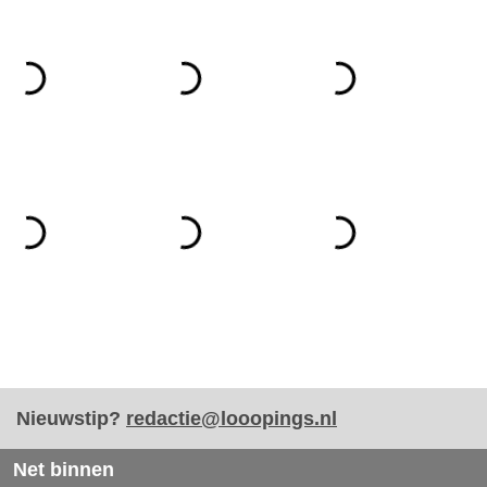
Nieuwstip?
redactie@looopings.nl
Net binnen