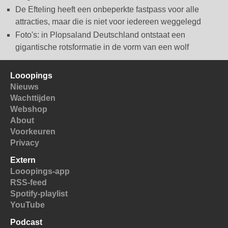
De Efteling heeft een onbeperkte fastpass voor alle
attracties, maar die is niet voor iedereen weggelegd
Foto's: in Plopsaland Deutschland ontstaat een
gigantische rotsformatie in de vorm van een wolf
Looopings
Nieuws
Wachttijden
Webshop
About
Voorkeuren
Privacy
Extern
Looopings-app
RSS-feed
Spotify-playlist
YouTube
Podcast