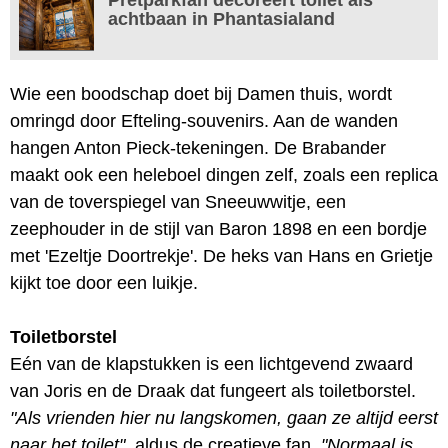
achtbaan in Phantasialand
Wie een boodschap doet bij Damen thuis, wordt
omringd door Efteling-souvenirs. Aan de wanden
hangen Anton Pieck-tekeningen. De Brabander
maakt ook een heleboel dingen zelf, zoals een replica
van de toverspiegel van Sneeuwwitje, een
zeephouder in de stijl van Baron 1898 en een bordje
met 'Ezeltje Doortrekje'. De heks van Hans en Grietje
kijkt toe door een luikje.
Toiletborstel
Eén van de klapstukken is een lichtgevend zwaard
van Joris en de Draak dat fungeert als toiletborstel.
"Als vrienden hier nu langskomen, gaan ze altijd eerst
naar het toilet"
, aldus de creatieve fan.
"Normaal is