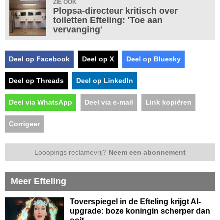
ZIE OOK
Plopsa-directeur kritisch over
toiletten Efteling: 'Toe aan
vervanging'
Deel op Facebook
Deel op X
Deel op Bluesky
Deel op Threads
Deel op LinkedIn
Deel via WhatsApp
Deel via e-mail
Link kopiëren
Corrigeer
Looopings reclamevrij?
Neem een abonnement
Meer Efteling
Toverspiegel in de Efteling krijgt AI-
upgrade: boze koningin scherper dan