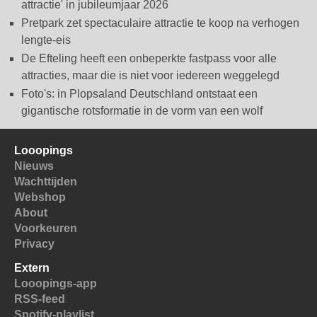
attractie' in jubileumjaar 2026
Pretpark zet spectaculaire attractie te koop na verhogen
lengte-eis
De Efteling heeft een onbeperkte fastpass voor alle
attracties, maar die is niet voor iedereen weggelegd
Foto's: in Plopsaland Deutschland ontstaat een
gigantische rotsformatie in de vorm van een wolf
Looopings
Nieuws
Wachttijden
Webshop
About
Voorkeuren
Privacy
Extern
Looopings-app
RSS-feed
Spotify-playlist