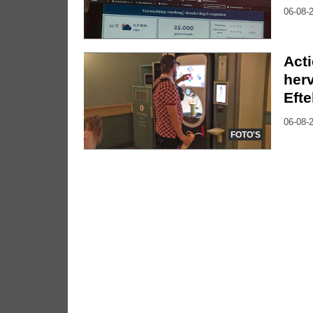
06-08-2
Act
herv
Efte
06-08-2
FOTO'S