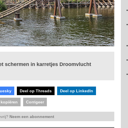
et schermen in karretjes Droomvlucht
luesky
Deel op Threads
Deel op LinkedIn
 kopiëren
Corrigeer
vrij?
Neem een abonnement