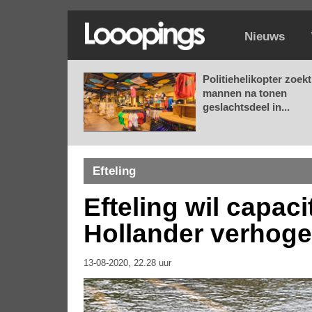
Nieuws
Politiehelikopter zoekt
mannen na tonen
geslachtsdeel in...
Efteling
Efteling wil capaci
Hollander verhog
13-08-2020, 22.28 uur