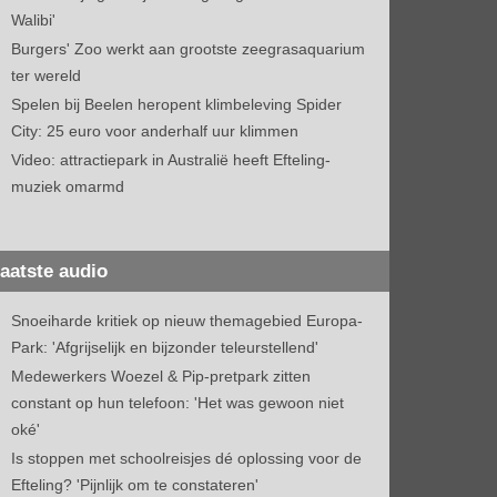
Walibi'
Burgers' Zoo werkt aan grootste zeegrasaquarium
ter wereld
Spelen bij Beelen heropent klimbeleving Spider
City: 25 euro voor anderhalf uur klimmen
Video: attractiepark in Australië heeft Efteling-
muziek omarmd
aatste audio
Snoeiharde kritiek op nieuw themagebied Europa-
Park: 'Afgrijselijk en bijzonder teleurstellend'
Medewerkers Woezel & Pip-pretpark zitten
constant op hun telefoon: 'Het was gewoon niet
oké'
Is stoppen met schoolreisjes dé oplossing voor de
Efteling? 'Pijnlijk om te constateren'