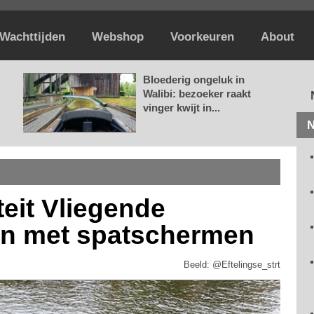
Wachttijden
Webshop
Voorkeuren
About
Bloederig ongeluk in
Walibi: bezoeker raakt
vinger kwijt in...
N
teit Vliegende
en met spatschermen
Beeld: @Eftelingse_strt