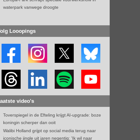
waterpark vanwege droogte
olg Looopings
aatste video's
Toverspiegel in de Efteling krijgt AI-upgrade: boze
koningin scherper dan ooit
Walibi Holland grijpt op social media terug naar
iconische jingle uit jaren negentig: 'Ik wil naar