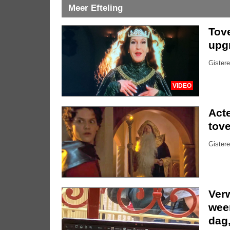
Meer Efteling
Tove
upg
Gistere
VIDEO
Acte
tove
Gistere
Ver
weer
dag