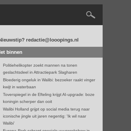
Nieuwstip? redactie@looopings.nl
et binnen
Politiehelikopter zoekt mannen na tonen
geslachtsdeel in Attractiepark Slagharen
Bloederig ongeluk in Walibi: bezoeker raakt vinger
kwijt in waterbaan
Toverspiegel in de Efteling krijgt AI-upgrade: boze
koningin scherper dan ooit
Walibi Holland grijpt op social media terug naar
iconische jingle uit jaren negentig: 'Ik wil naar
Walibi'
Europa-Park schrapt speciale vuurwerkshow in