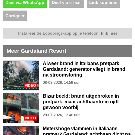
Deel via WhatsApp
Deel via e-mail
Link kopiëren
Corrigeer
Installeer de Looopings-app op je telefoon:
klik hier
Meer Gardaland Resort
Alweer brand in Italiaans pretpark
Gardaland: generator vliegt in brand
na stroomstoring
08-08-2026, 14.59 uur
VIDEO
Bizar beeld: brand uitgebroken in
pretpark, maar achtbaantrein rijdt
gewoon voorbij
29-07-2026, 12.40 uur
VIDEO
Metershoge vlammen in Italiaans
pretpark Gardaland: achtbaan dicht na