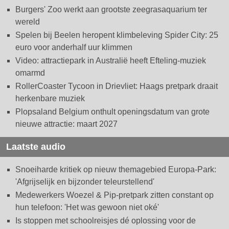
Burgers' Zoo werkt aan grootste zeegrasaquarium ter
wereld
Spelen bij Beelen heropent klimbeleving Spider City: 25
euro voor anderhalf uur klimmen
Video: attractiepark in Australië heeft Efteling-muziek
omarmd
RollerCoaster Tycoon in Drievliet: Haags pretpark draait
herkenbare muziek
Plopsaland Belgium onthult openingsdatum van grote
nieuwe attractie: maart 2027
Laatste audio
Snoeiharde kritiek op nieuw themagebied Europa-Park:
'Afgrijselijk en bijzonder teleurstellend'
Medewerkers Woezel & Pip-pretpark zitten constant op
hun telefoon: 'Het was gewoon niet oké'
Is stoppen met schoolreisjes dé oplossing voor de