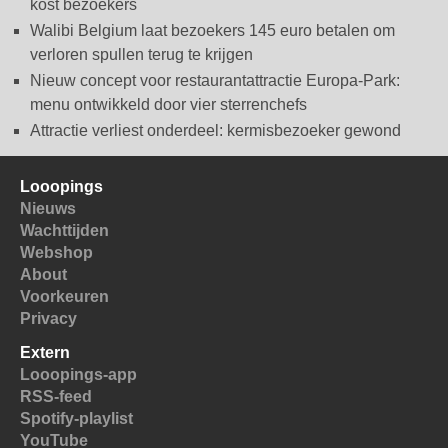
kost bezoekers
Walibi Belgium laat bezoekers 145 euro betalen om
verloren spullen terug te krijgen
Nieuw concept voor restaurantattractie Europa-Park:
menu ontwikkeld door vier sterrenchefs
Attractie verliest onderdeel: kermisbezoeker gewond
Looopings
Nieuws
Wachttijden
Webshop
About
Voorkeuren
Privacy
Extern
Looopings-app
RSS-feed
Spotify-playlist
YouTube