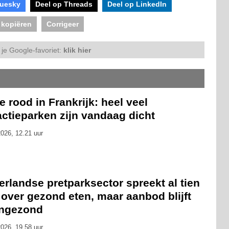
luesky
Deel op Threads
Deel op LinkedIn
 kopiëren
Corrigeer
je Google-favoriet:
klik hier
 rood in Frankrijk: heel veel
actieparken zijn vandaag dicht
026, 12.21 uur
rlandse pretparksector spreekt al tien
 over gezond eten, maar aanbod blijft
ongezond
026, 19.58 uur