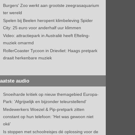
Burgers' Zoo werkt aan grootste zeegrasaquarium
ter wereld
Spelen bij Beelen heropent klimbeleving Spider
City: 25 euro voor anderhalf uur klimmen
Video: attractiepark in Australië heeft Efteling-
muziek omarmd
RollerCoaster Tycoon in Drievliet: Haags pretpark
draait herkenbare muziek
aatste audio
Snoeiharde kritiek op nieuw themagebied Europa-
Park: 'Afgrijselijk en bijzonder teleurstellend'
Medewerkers Woezel & Pip-pretpark zitten
constant op hun telefoon: 'Het was gewoon niet
oké'
Is stoppen met schoolreisjes dé oplossing voor de