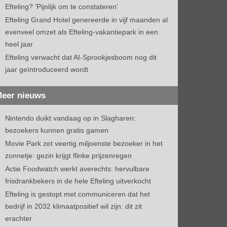
Efteling? 'Pijnlijk om te constateren'
Efteling Grand Hotel genereerde in vijf maanden al
evenveel omzet als Efteling-vakantiepark in een
heel jaar
Efteling verwacht dat AI-Sprookjesboom nog dit
jaar geïntroduceerd wordt
eer nieuws
Nintendo duikt vandaag op in Slagharen:
bezoekers kunnen gratis gamen
Movie Park zet veertig miljoenste bezoeker in het
zonnetje: gezin krijgt flinke prijzenregen
Actie Foodwatch werkt averechts: hervulbare
frisdrankbekers in de hele Efteling uitverkocht
Efteling is gestopt met communiceren dat het
bedrijf in 2032 klimaatpositief wil zijn: dit zit
erachter