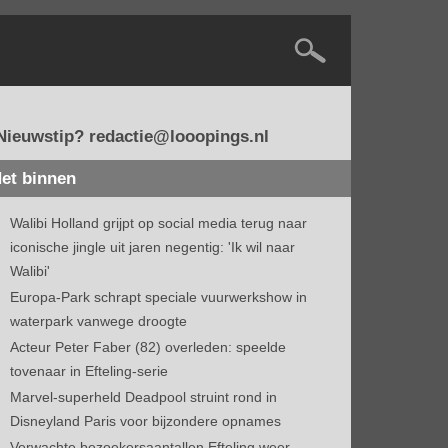
Nieuwstip? redactie@looopings.nl
et binnen
Walibi Holland grijpt op social media terug naar
iconische jingle uit jaren negentig: 'Ik wil naar
Walibi'
Europa-Park schrapt speciale vuurwerkshow in
waterpark vanwege droogte
Acteur Peter Faber (82) overleden: speelde
tovenaar in Efteling-serie
Marvel-superheld Deadpool struint rond in
Disneyland Paris voor bijzondere opnames
Verwachte bezoekersaantallen Efteling weer