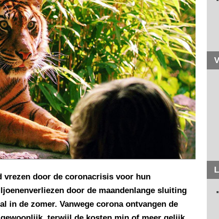
V
L
d vrezen door de coronacrisis voor hun
miljoenenverliezen door de maandenlange sluiting
ntal in de zomer. Vanwege corona ontvangen de
ewoonlijk, terwijl de kosten min of meer gelijk