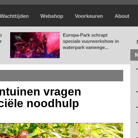
Wachttijden
Webshop
Voorkeuren
About
p
Europa-Park schrapt
r
speciale vuurwerkshow in
waterpark vanwege...
N
ntuinen vragen
ciële noodhulp