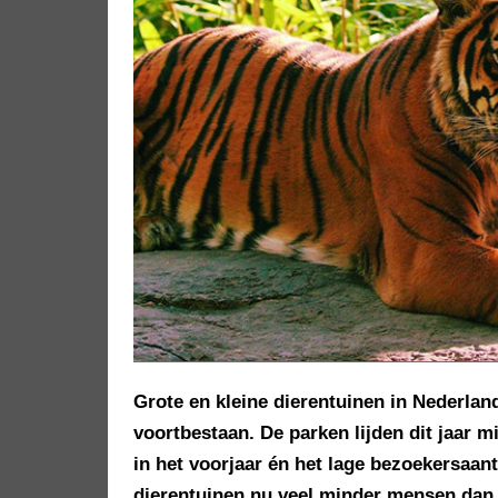
Grote en kleine dierentuinen in Nederlan
voortbestaan. De parken lijden dit jaar 
in het voorjaar én het lage bezoekersaa
dierentuinen nu veel minder mensen dan g