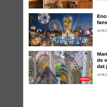
Eno
fan
16-06-2
Man
de w
dat 
14-06-2
VIDEO