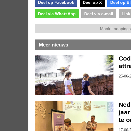
Deel op Facebook
Deel op X
Deel op B
Deel via WhatsApp
Deel via e-mail
Link
Maak Looopings 
Meer nieuws
Code
attr
25-06-2
Nede
jaar
te 
17-06-2