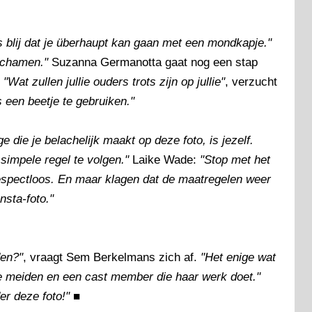
 blij dat je überhaupt kan gaan met een mondkapje."
schamen."
Suzanna Germanotta gaat nog een stap
.
"Wat zullen jullie ouders trots zijn op jullie"
, verzucht
 een beetje te gebruiken."
e die je belachelijk maakt op deze foto, is jezelf.
simpele regel te volgen."
Laike Wade:
"Stop met het
spectloos. En maar klagen dat de maatregelen weer
nsta-foto."
den?"
, vraagt Sem Berkelmans zich af.
"Het enige wat
oze meiden en een cast member die haar werk doet."
r deze foto!"
■