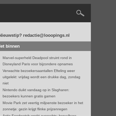
Nieuwstip? redactie@looopings.nl
et binnen
Marvel-superheld Deadpool struint rond in
Disneyland Paris voor bijzondere opnames
Verwachte bezoekersaantallen Efteling weer
uitgelekt: vrijdag wordt een drukke dag, zondag
niet
Nintendo duikt vandaag op in Slagharen:
bezoekers kunnen gratis gamen
Movie Park zet veertig miljoenste bezoeker in het
zonnetje: gezin krijgt flinke prijzenregen
Actie Foodwatch werkt averechts: hervulbare