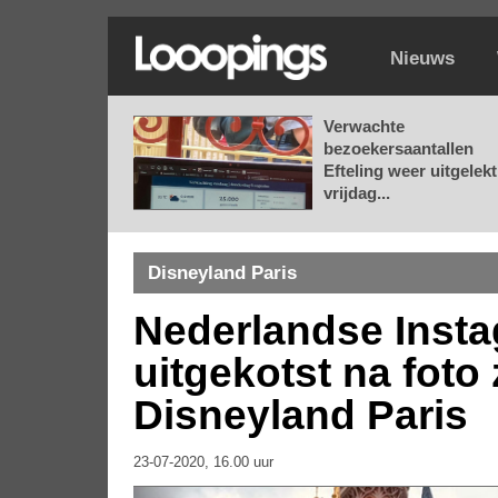
Nieuws
Verwachte
bezoekersaantallen
Efteling weer uitgelekt
vrijdag...
Disneyland Paris
Nederlandse Inst
uitgekotst na fot
Disneyland Paris
23-07-2020, 16.00 uur