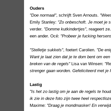
Ouders
"Doe normaal"
, schrijft Sven Arnouts.
"Wees
Emily Stanley:
"Zo onbeschoft. Je moet je 
verder.
"Domme kutkindertjes"
, reageert ze
een ander. Océ:
"Probeer je fucking hersens
"Stelletje sukkels"
, foetert Carolien.
"De enig
Want je laat zien dat je te dom bent om een 
breken van de regels"
Lisa van Winsen:
"Re
strenger gaan worden. Gefeliciteerd met je I
Lastig
"Is het zo lastig om je aan de regels te hou
ik zie in deze foto zijn twee heel respectl
Maxime:
"Draag je mondmasker! En verwijde