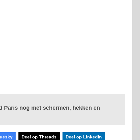
d Paris nog met schermen, hekken en
luesky
Deel op Threads
Deel op LinkedIn