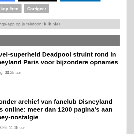
 kopiëren
Corrigeer
ngs-app op je telefoon:
klik hier
el-superheld Deadpool struint rond in
neyland Paris voor bijzondere opnames
g, 00.35 uur
onder archief van fanclub Disneyland
s online: meer dan 1200 pagina's aan
ney-nostalgie
026, 11.18 uur