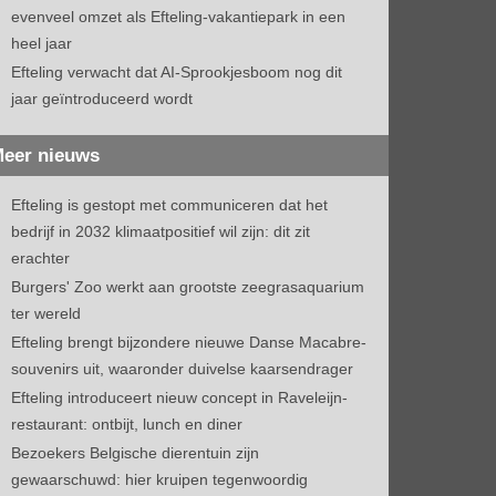
evenveel omzet als Efteling-vakantiepark in een
heel jaar
Efteling verwacht dat AI-Sprookjesboom nog dit
jaar geïntroduceerd wordt
eer nieuws
Efteling is gestopt met communiceren dat het
bedrijf in 2032 klimaatpositief wil zijn: dit zit
erachter
Burgers' Zoo werkt aan grootste zeegrasaquarium
ter wereld
Efteling brengt bijzondere nieuwe Danse Macabre-
souvenirs uit, waaronder duivelse kaarsendrager
Efteling introduceert nieuw concept in Raveleijn-
restaurant: ontbijt, lunch en diner
Bezoekers Belgische dierentuin zijn
gewaarschuwd: hier kruipen tegenwoordig