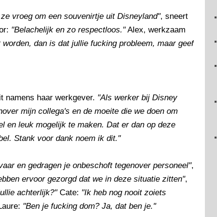
 ze vroeg om een souvenirtje uit Disneyland"
, sneert
or:
"Belachelijk en zo respectloos."
Alex, werkzaam
lt worden, dan is dat jullie fucking probleem, maar geef
uit namens haar werkgever.
"Als werker bij Disney
enover mijn collega's en de moeite die we doen om
abel en leuk mogelijk te maken. Dat er dan op deze
el. Stank voor dank noem ik dit."
evaar en gedragen je onbeschoft tegenover personeel"
,
ebben ervoor gezorgd dat we in deze situatie zitten"
,
jullie achterlijk?"
Cate:
"Ik heb nog nooit zoiets
Laure:
"Ben je fucking dom? Ja, dat ben je."