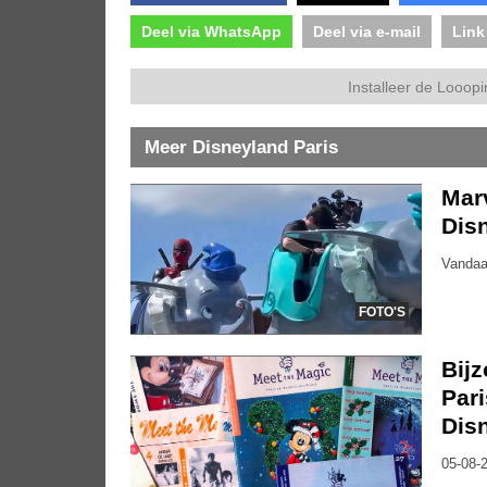
Deel via WhatsApp
Deel via e-mail
Link
Installeer de Looopi
Meer Disneyland Paris
Marv
Dis
Vandaa
FOTO'S
Bijz
Pari
Dis
05-08-2