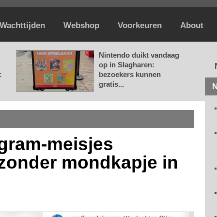
Wachttijden
Webshop
Voorkeuren
About
Nintendo duikt vandaag
op in Slagharen:
:
bezoekers kunnen
gratis...
N
agram-meisjes
o zonder mondkapje in