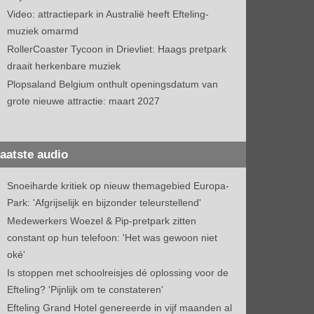
Video: attractiepark in Australië heeft Efteling-
muziek omarmd
RollerCoaster Tycoon in Drievliet: Haags pretpark
draait herkenbare muziek
Plopsaland Belgium onthult openingsdatum van
grote nieuwe attractie: maart 2027
aatste audio
Snoeiharde kritiek op nieuw themagebied Europa-
Park: 'Afgrijselijk en bijzonder teleurstellend'
Medewerkers Woezel & Pip-pretpark zitten
constant op hun telefoon: 'Het was gewoon niet
oké'
Is stoppen met schoolreisjes dé oplossing voor de
Efteling? 'Pijnlijk om te constateren'
Efteling Grand Hotel genereerde in vijf maanden al