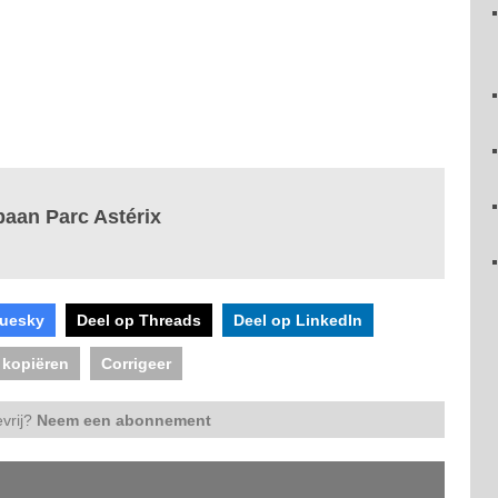
tbaan Parc Astérix
luesky
Deel op Threads
Deel op LinkedIn
 kopiëren
Corrigeer
vrij?
Neem een abonnement