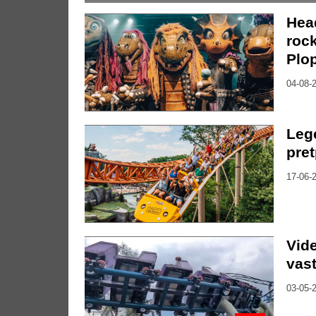
Hea
roc
Plo
04-08-2
Leg
pret
17-06-2
Vid
vas
03-05-2