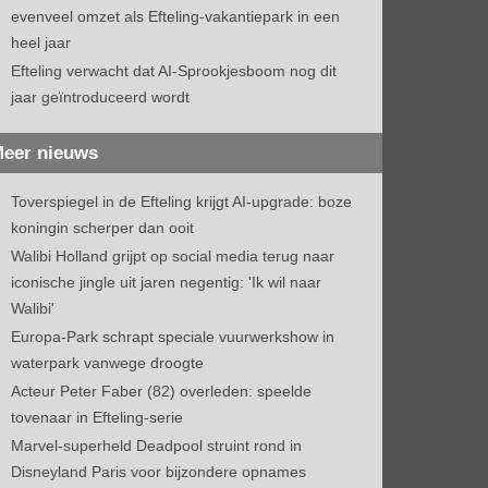
evenveel omzet als Efteling-vakantiepark in een
heel jaar
Efteling verwacht dat AI-Sprookjesboom nog dit
jaar geïntroduceerd wordt
eer nieuws
Toverspiegel in de Efteling krijgt AI-upgrade: boze
koningin scherper dan ooit
Walibi Holland grijpt op social media terug naar
iconische jingle uit jaren negentig: 'Ik wil naar
Walibi'
Europa-Park schrapt speciale vuurwerkshow in
waterpark vanwege droogte
Acteur Peter Faber (82) overleden: speelde
tovenaar in Efteling-serie
Marvel-superheld Deadpool struint rond in
Disneyland Paris voor bijzondere opnames