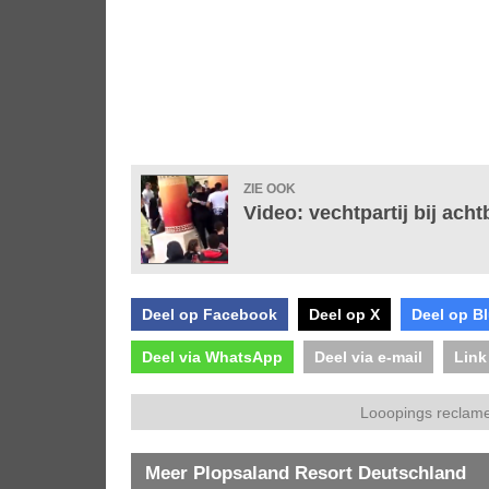
ZIE OOK
Video: vechtpartij bij ach
Deel op Facebook
Deel op X
Deel op B
Deel via WhatsApp
Deel via e-mail
Link
Looopings reclame
Meer Plopsaland Resort Deutschland