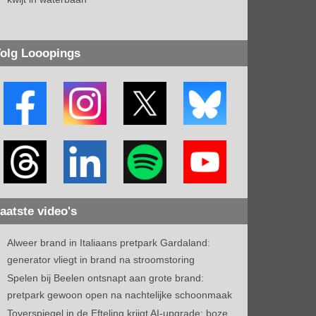
olg Looopings
aatste video's
Alweer brand in Italiaans pretpark Gardaland:
generator vliegt in brand na stroomstoring
Spelen bij Beelen ontsnapt aan grote brand:
pretpark gewoon open na nachtelijke schoonmaak
Toverspiegel in de Efteling krijgt AI-upgrade: boze