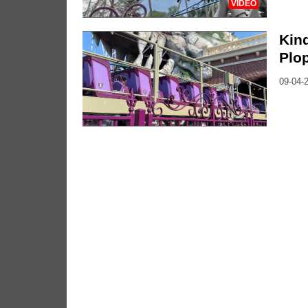
VIDEO
Kin
Plop
09-04-2