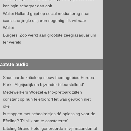
koningin scherper dan ooit
Walibi Holland grijpt op social media terug naar
iconische jingle uit jaren negentig: 'Ik wil naar
Walibi'
Burgers' Zoo werkt aan grootste zeegrasaquarium
ter wereld
aatste audio
Snoeiharde kritiek op nieuw themagebied Europa-
Park: 'Afgrijselijk en bijzonder teleurstellend'
Medewerkers Woezel & Pip-pretpark zitten
constant op hun telefoon: 'Het was gewoon niet
oké'
Is stoppen met schoolreisjes dé oplossing voor de
Efteling? 'Pijnlijk om te constateren'
Efteling Grand Hotel genereerde in vijf maanden al