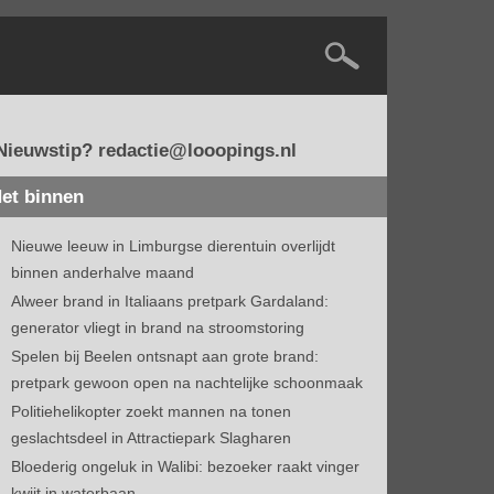
Nieuwstip? redactie@looopings.nl
et binnen
Nieuwe leeuw in Limburgse dierentuin overlijdt
binnen anderhalve maand
Alweer brand in Italiaans pretpark Gardaland:
generator vliegt in brand na stroomstoring
Spelen bij Beelen ontsnapt aan grote brand:
pretpark gewoon open na nachtelijke schoonmaak
Politiehelikopter zoekt mannen na tonen
geslachtsdeel in Attractiepark Slagharen
Bloederig ongeluk in Walibi: bezoeker raakt vinger
kwijt in waterbaan