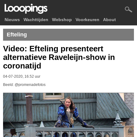
Nieuws
Wachttijden
Webshop
Voorkeuren
About
Efteling
Video: Efteling presenteert
alternatieve Raveleijn-show in
coronatijd
04-07-2020, 16.52 uur
Beeld: @promenadefotos