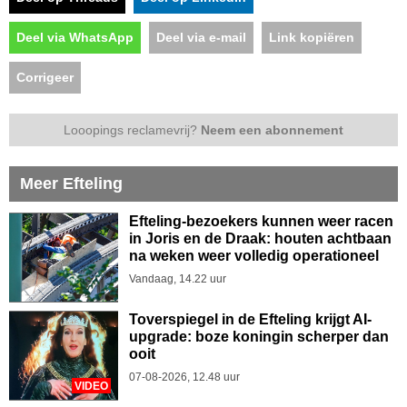
Deel via WhatsApp
Deel via e-mail
Link kopiëren
Corrigeer
Looopings reclamevrij?
Neem een abonnement
Meer Efteling
Efteling-bezoekers kunnen weer racen
in Joris en de Draak: houten achtbaan
na weken weer volledig operationeel
Vandaag, 14.22 uur
Toverspiegel in de Efteling krijgt AI-
upgrade: boze koningin scherper dan
ooit
07-08-2026, 12.48 uur
VIDEO