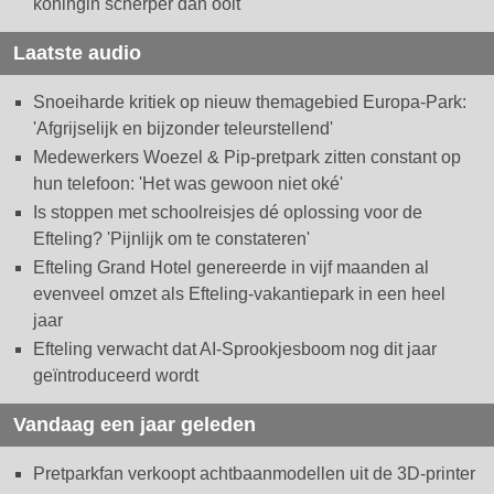
koningin scherper dan ooit
Laatste audio
Snoeiharde kritiek op nieuw themagebied Europa-Park:
'Afgrijselijk en bijzonder teleurstellend'
Medewerkers Woezel & Pip-pretpark zitten constant op
hun telefoon: 'Het was gewoon niet oké'
Is stoppen met schoolreisjes dé oplossing voor de
Efteling? 'Pijnlijk om te constateren'
Efteling Grand Hotel genereerde in vijf maanden al
evenveel omzet als Efteling-vakantiepark in een heel
jaar
Efteling verwacht dat AI-Sprookjesboom nog dit jaar
geïntroduceerd wordt
Vandaag een jaar geleden
Pretparkfan verkoopt achtbaanmodellen uit de 3D-printer