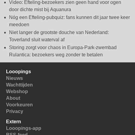
Video: Efteling-bezoekers zien geen hand voor ogen
door dichte mist bij Aquanura
Nóg een Efteling-pubquiz: fans kunnen dit jaar twee keer
meedoen
Niet langer de grootste douche van Nederland:
Toverland sluit waterval af
Storing zorgt voor chaos in Europa-Park-zwembad
Rulantica: bezoekers weg zonder te betalen
Looopings
Nieuws
Wachttijden
Webshop
About
Voorkeuren
Privacy
Extern
Looopings-app
RSS-feed