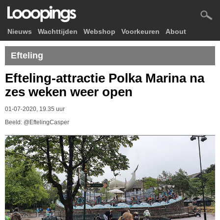
Nieuws
Wachttijden
Webshop
Voorkeuren
About
Efteling
Efteling-attractie Polka Marina na
zes weken weer open
01-07-2020, 19.35 uur
Beeld: @EftelingCasper