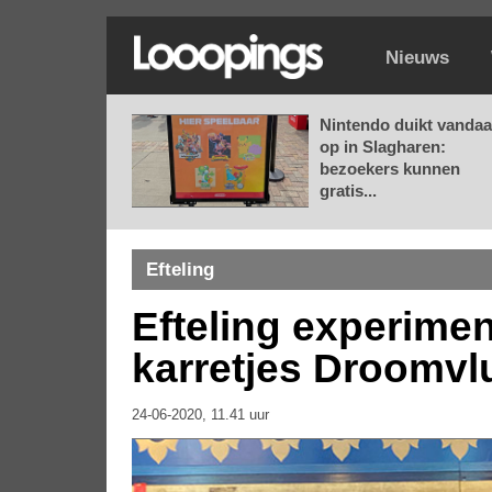
Nieuws
Nintendo duikt vanda
op in Slagharen:
bezoekers kunnen
gratis...
Efteling
Efteling experime
karretjes Droomvl
24-06-2020, 11.41 uur