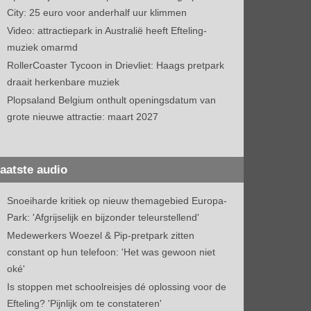
City: 25 euro voor anderhalf uur klimmen
Video: attractiepark in Australië heeft Efteling-
muziek omarmd
RollerCoaster Tycoon in Drievliet: Haags pretpark
draait herkenbare muziek
Plopsaland Belgium onthult openingsdatum van
grote nieuwe attractie: maart 2027
aatste audio
Snoeiharde kritiek op nieuw themagebied Europa-
Park: 'Afgrijselijk en bijzonder teleurstellend'
Medewerkers Woezel & Pip-pretpark zitten
constant op hun telefoon: 'Het was gewoon niet
oké'
Is stoppen met schoolreisjes dé oplossing voor de
Efteling? 'Pijnlijk om te constateren'