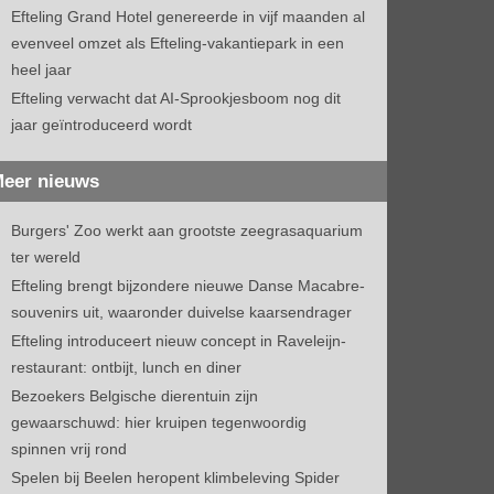
Efteling Grand Hotel genereerde in vijf maanden al
evenveel omzet als Efteling-vakantiepark in een
heel jaar
Efteling verwacht dat AI-Sprookjesboom nog dit
jaar geïntroduceerd wordt
eer nieuws
Burgers' Zoo werkt aan grootste zeegrasaquarium
ter wereld
Efteling brengt bijzondere nieuwe Danse Macabre-
souvenirs uit, waaronder duivelse kaarsendrager
Efteling introduceert nieuw concept in Raveleijn-
restaurant: ontbijt, lunch en diner
Bezoekers Belgische dierentuin zijn
gewaarschuwd: hier kruipen tegenwoordig
spinnen vrij rond
Spelen bij Beelen heropent klimbeleving Spider