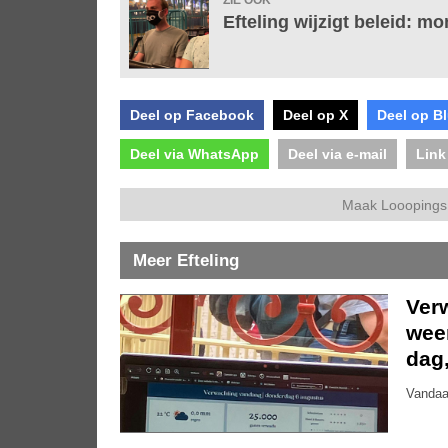
ZIE OOK
Efteling wijzigt beleid: 
Deel op Facebook
Deel op X
Deel op B
Deel via WhatsApp
Deel via e-mail
Link
Maak Looopings 
Meer Efteling
Ver
weer
dag
Vandaa