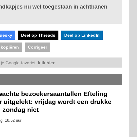
mondkapjes nu wel toegestaan in achtbanen
luesky
Deel op Threads
Deel op LinkedIn
 kopiëren
Corrigeer
je Google-favoriet:
klik hier
wachte bezoekersaantallen Efteling
 uitgelekt: vrijdag wordt een drukke
, zondag niet
g, 18.52 uur