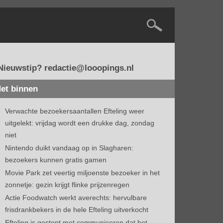
Nieuwstip? redactie@looopings.nl
et binnen
Verwachte bezoekersaantallen Efteling weer
uitgelekt: vrijdag wordt een drukke dag, zondag
niet
Nintendo duikt vandaag op in Slagharen:
bezoekers kunnen gratis gamen
Movie Park zet veertig miljoenste bezoeker in het
zonnetje: gezin krijgt flinke prijzenregen
Actie Foodwatch werkt averechts: hervulbare
frisdrankbekers in de hele Efteling uitverkocht
Efteling is gestopt met communiceren dat het