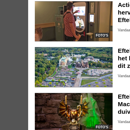
Act
herv
Efte
Vandaa
FOTO'S
Eft
het 
dit 
Vandaa
Eft
Mac
dui
Vandaa
FOTO'S