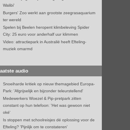
Walibi'
Burgers' Zoo werkt aan grootste zeegrasaquarium
ter wereld
Spelen bij Beelen heropent klimbeleving Spider
City: 25 euro voor anderhalf uur klimmen
Video: attractiepark in Australië heeft Efteling-
muziek omarmd
aatste audio
Snoeiharde kritiek op nieuw themagebied Europa-
Park: 'Afgrijselijk en bijzonder teleurstellend'
Medewerkers Woezel & Pip-pretpark zitten
constant op hun telefoon: 'Het was gewoon niet
oké'
Is stoppen met schoolreisjes dé oplossing voor de
Efteling? 'Pijnlijk om te constateren'