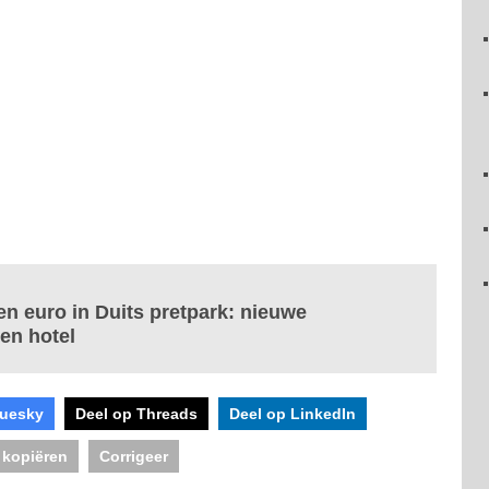
en euro in Duits pretpark: nieuwe
en hotel
luesky
Deel op Threads
Deel op LinkedIn
 kopiëren
Corrigeer