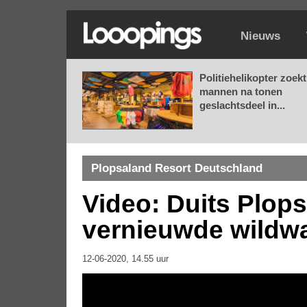
Nieuws
Politiehelikopter zoekt
mannen na tonen
geslachtsdeel in...
Plopsaland Resort Deutschland
Video: Duits Plop
vernieuwde wildwa
12-06-2020, 14.55 uur