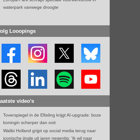
waterpark vanwege droogte
olg Looopings
aatste video's
Toverspiegel in de Efteling krijgt AI-upgrade: boze
koningin scherper dan ooit
Walibi Holland grijpt op social media terug naar
iconische jingle uit jaren negentig: 'Ik wil naar