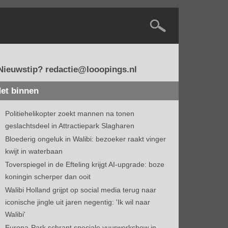
Nieuwstip? redactie@looopings.nl
et binnen
Politiehelikopter zoekt mannen na tonen
geslachtsdeel in Attractiepark Slagharen
Bloederig ongeluk in Walibi: bezoeker raakt vinger
kwijt in waterbaan
Toverspiegel in de Efteling krijgt AI-upgrade: boze
koningin scherper dan ooit
Walibi Holland grijpt op social media terug naar
iconische jingle uit jaren negentig: 'Ik wil naar
Walibi'
Europa-Park schrapt speciale vuurwerkshow in