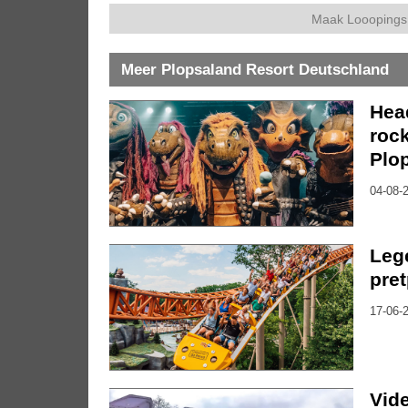
Maak Looopings 
Meer Plopsaland Resort Deutschland
Hea
roc
Plo
04-08-2
Leg
pret
17-06-2
Vid