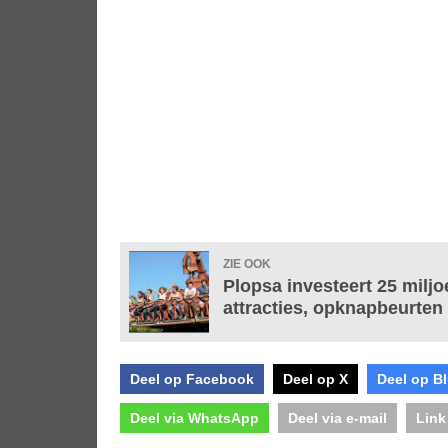
ZIE OOK
Plopsa investeert 25 miljo
attracties, opknapbeurten 
Deel op Facebook
Deel op X
Deel op B
Deel via WhatsApp
Deel via e-mail
Link