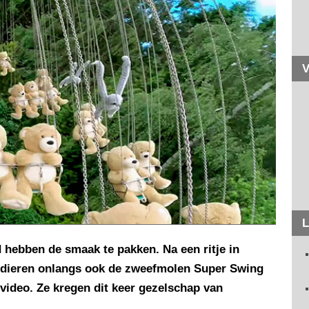
V
L
 hebben de smaak te pakken. Na een ritje in
ldieren onlangs ook de zweefmolen Super Swing
-video. Ze kregen dit keer gezelschap van