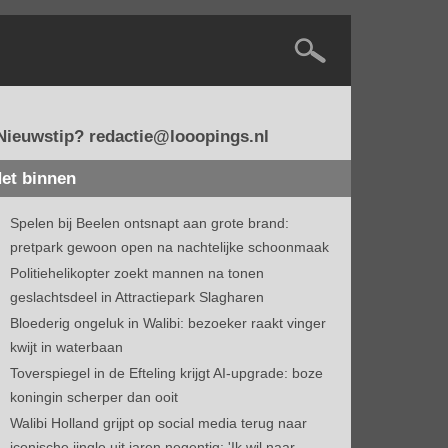
Nieuwstip? redactie@looopings.nl
et binnen
Spelen bij Beelen ontsnapt aan grote brand:
pretpark gewoon open na nachtelijke schoonmaak
Politiehelikopter zoekt mannen na tonen
geslachtsdeel in Attractiepark Slagharen
Bloederig ongeluk in Walibi: bezoeker raakt vinger
kwijt in waterbaan
Toverspiegel in de Efteling krijgt AI-upgrade: boze
koningin scherper dan ooit
Walibi Holland grijpt op social media terug naar
iconische jingle uit jaren negentig: 'Ik wil naar