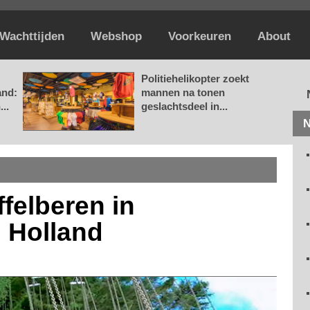
Wachttijden
Webshop
Voorkeuren
About
Politiehelikopter zoekt
and:
mannen na tonen
..
geslachtsdeel in...
N
felberen in
 Holland