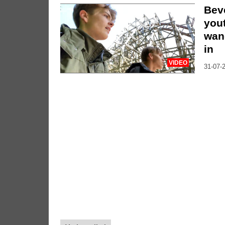
Bev
you
wan
in
VIDEO
31-07-2