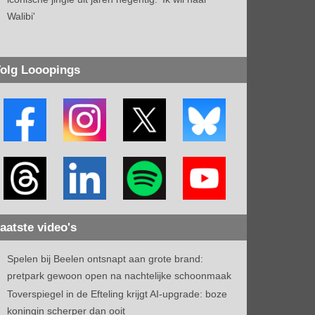
Walibi'
olg Looopings
aatste video's
Spelen bij Beelen ontsnapt aan grote brand:
pretpark gewoon open na nachtelijke schoonmaak
Toverspiegel in de Efteling krijgt AI-upgrade: boze
koningin scherper dan ooit