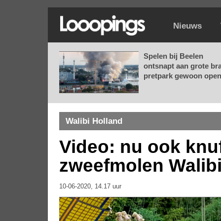
Nieuws
Spelen bij Beelen
ontsnapt aan grote br
pretpark gewoon open.
Walibi Holland
Video: nu ook knuf
zweefmolen Walibi
10-06-2020, 14.17 uur