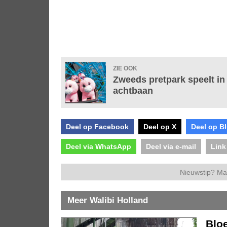
ZIE OOK
Zweeds pretpark speelt in
achtbaan
Deel op Facebook
Deel op X
Deel op B
Deel via WhatsApp
Deel via e-mail
Link
Nieuwstip? Ma
Meer Walibi Holland
Bloe