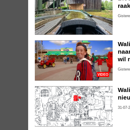
raak
Gistere
Wali
naar
wil 
Gistere
VIDEO
Wal
nieu
31-07-2