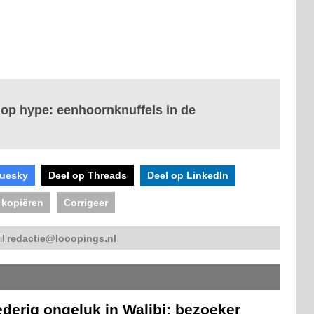
 op hype: eenhoornknuffels in de
luesky
Deel op Threads
Deel op LinkedIn
 kopiëren
Corrigeer
il
redactie@looopings.nl
derig ongeluk in Walibi: bezoeker