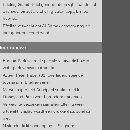
Efteling Grand Hotel genereerde in vijf maanden al
evenveel omzet als Efteling-vakantiepark in een
heel jaar
Efteling verwacht dat AI-Sprookjesboom nog dit
jaar geïntroduceerd wordt
eer nieuws
Europa-Park schrapt speciale vuurwerkshow in
waterpark vanwege droogte
Acteur Peter Faber (82) overleden: speelde
tovenaar in Efteling-serie
Marvel-superheld Deadpool struint rond in
Disneyland Paris voor bijzondere opnames
Verwachte bezoekersaantallen Efteling weer
uitgelekt: vrijdag wordt een drukke dag, zondag
niet
Nintendo duikt vandaag op in Slagharen: