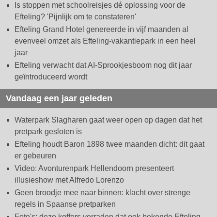
Is stoppen met schoolreisjes dé oplossing voor de
Efteling? 'Pijnlijk om te constateren'
Efteling Grand Hotel genereerde in vijf maanden al
evenveel omzet als Efteling-vakantiepark in een heel
jaar
Efteling verwacht dat AI-Sprookjesboom nog dit jaar
geïntroduceerd wordt
Vandaag een jaar geleden
Waterpark Slagharen gaat weer open op dagen dat het
pretpark gesloten is
Efteling houdt Baron 1898 twee maanden dicht: dit gaat
er gebeuren
Video: Avonturenpark Hellendoorn presenteert
illusieshow met Alfredo Lorenzo
Geen broodje mee naar binnen: klacht over strenge
regels in Spaanse pretparken
Foto's: deze koffers verraden dat ook bekende Efteling-