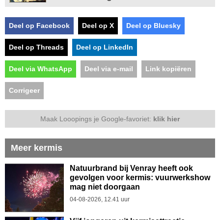
Deel op Facebook
Deel op X
Deel op Bluesky
Deel op Threads
Deel op LinkedIn
Deel via WhatsApp
Deel via e-mail
Link kopiëren
Corrigeer
Maak Looopings je Google-favoriet:
klik hier
Meer kermis
Natuurbrand bij Venray heeft ook
gevolgen voor kermis: vuurwerkshow
mag niet doorgaan
04-08-2026, 12.41 uur