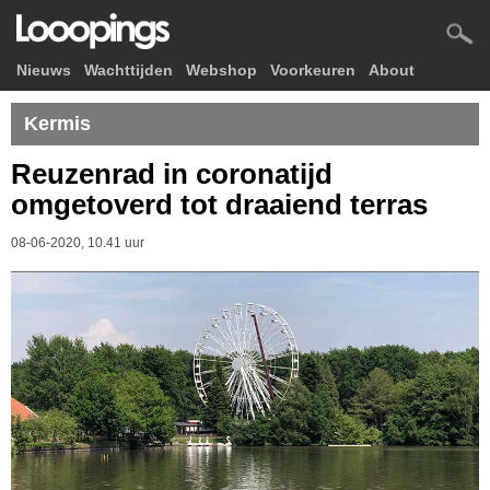
Nieuws
Wachttijden
Webshop
Voorkeuren
About
Kermis
Reuzenrad in coronatijd
omgetoverd tot draaiend terras
08-06-2020, 10.41 uur