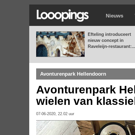
Nieuws
Efteling introduceert
nieuw concept in
Raveleijn-restaurant:..
Avonturenpark Hellendoorn
Avonturenpark He
wielen van klassi
07-06-2020, 22.02 uur