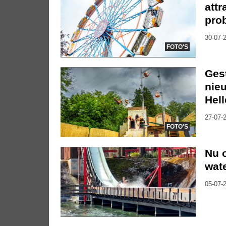
att
pro
30-07-2
FOTO'S
Gest
nie
Hel
27-07-2
FOTO'S
Nu 
wat
05-07-2