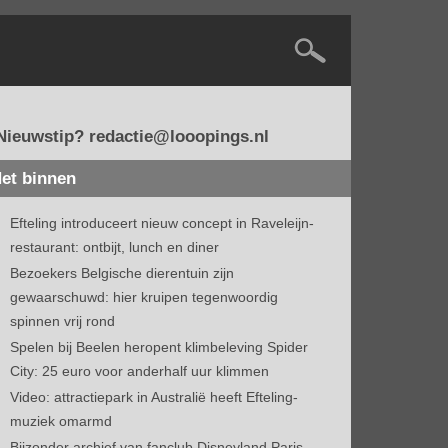
Nieuwstip? redactie@looopings.nl
et binnen
Efteling introduceert nieuw concept in Raveleijn-
restaurant: ontbijt, lunch en diner
Bezoekers Belgische dierentuin zijn
gewaarschuwd: hier kruipen tegenwoordig
spinnen vrij rond
Spelen bij Beelen heropent klimbeleving Spider
City: 25 euro voor anderhalf uur klimmen
Video: attractiepark in Australië heeft Efteling-
muziek omarmd
Bijzonder archief van fanclub Disneyland Paris