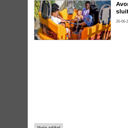
Avo
slui
26-06-2
Vorig artikel