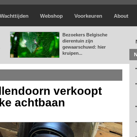
Wachttijden
Webshop
Voorkeuren
About
Bezoekers Belgische
dierentuin zijn
.
gewaarschuwd: hier
kruipen...
N
llendoorn verkoopt
eke achtbaan