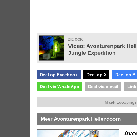
ZIE OOK
Video: Avonturenpark Hell
Jungle Expedition
Deel op Facebook
Deel op X
Deel op B
Deel via WhatsApp
Deel via e-mail
Link
Maak Looopings 
Meer Avonturenpark Hellendoorn
Avo