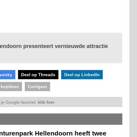
endoorn presenteert vernieuwde attractie
luesky
Deel op Threads
Deel op LinkedIn
 kopiëren
Corrigeer
je Google-favoriet:
klik hier
nturenpark Hellendoorn heeft twee