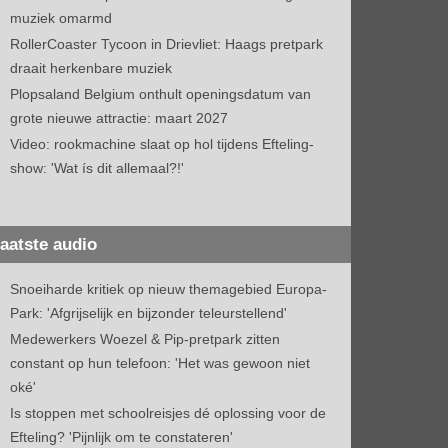
muziek omarmd
RollerCoaster Tycoon in Drievliet: Haags pretpark
draait herkenbare muziek
Plopsaland Belgium onthult openingsdatum van
grote nieuwe attractie: maart 2027
Video: rookmachine slaat op hol tijdens Efteling-
show: 'Wat ís dit allemaal?!'
aatste audio
Snoeiharde kritiek op nieuw themagebied Europa-
Park: 'Afgrijselijk en bijzonder teleurstellend'
Medewerkers Woezel & Pip-pretpark zitten
constant op hun telefoon: 'Het was gewoon niet
oké'
Is stoppen met schoolreisjes dé oplossing voor de
Efteling? 'Pijnlijk om te constateren'