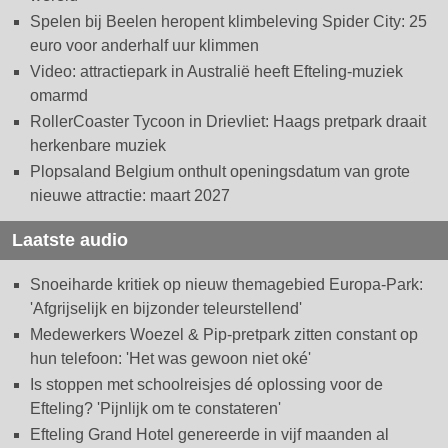
Spelen bij Beelen heropent klimbeleving Spider City: 25
euro voor anderhalf uur klimmen
Video: attractiepark in Australië heeft Efteling-muziek
omarmd
RollerCoaster Tycoon in Drievliet: Haags pretpark draait
herkenbare muziek
Plopsaland Belgium onthult openingsdatum van grote
nieuwe attractie: maart 2027
Laatste audio
Snoeiharde kritiek op nieuw themagebied Europa-Park:
'Afgrijselijk en bijzonder teleurstellend'
Medewerkers Woezel & Pip-pretpark zitten constant op
hun telefoon: 'Het was gewoon niet oké'
Is stoppen met schoolreisjes dé oplossing voor de
Efteling? 'Pijnlijk om te constateren'
Efteling Grand Hotel genereerde in vijf maanden al