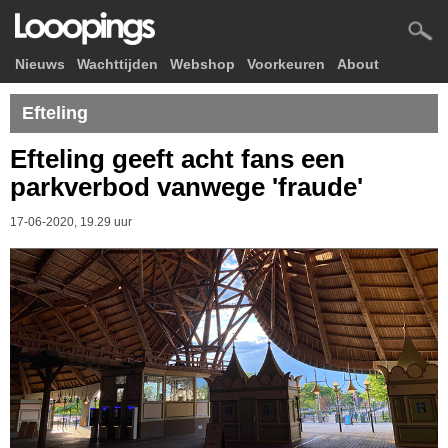
Nieuws
Wachttijden
Webshop
Voorkeuren
About
Efteling
Efteling geeft acht fans een
parkverbod vanwege 'fraude'
17-06-2020, 19.29 uur