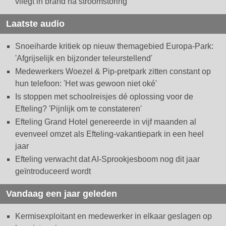
vliegt in brand na stroomstoring
Laatste audio
Snoeiharde kritiek op nieuw themagebied Europa-Park:
'Afgrijselijk en bijzonder teleurstellend'
Medewerkers Woezel & Pip-pretpark zitten constant op
hun telefoon: 'Het was gewoon niet oké'
Is stoppen met schoolreisjes dé oplossing voor de
Efteling? 'Pijnlijk om te constateren'
Efteling Grand Hotel genereerde in vijf maanden al
evenveel omzet als Efteling-vakantiepark in een heel
jaar
Efteling verwacht dat AI-Sprookjesboom nog dit jaar
geïntroduceerd wordt
Vandaag een jaar geleden
Kermisexploitant en medewerker in elkaar geslagen op