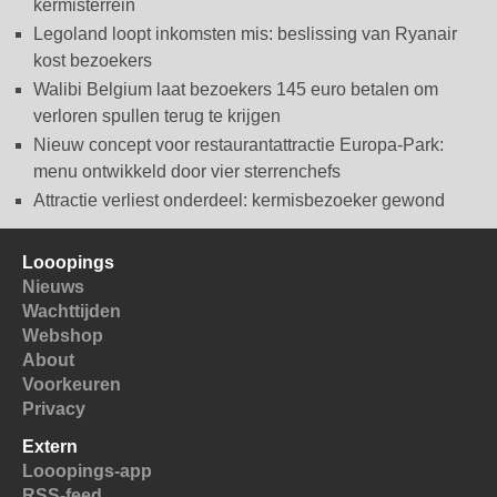
kermisterrein
Legoland loopt inkomsten mis: beslissing van Ryanair
kost bezoekers
Walibi Belgium laat bezoekers 145 euro betalen om
verloren spullen terug te krijgen
Nieuw concept voor restaurantattractie Europa-Park:
menu ontwikkeld door vier sterrenchefs
Attractie verliest onderdeel: kermisbezoeker gewond
Looopings
Nieuws
Wachttijden
Webshop
About
Voorkeuren
Privacy
Extern
Looopings-app
RSS-feed