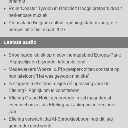
omarmd
RollerCoaster Tycoon in Drievliet: Haags pretpark draait
herkenbare muziek
Plopsaland Belgium onthult openingsdatum van grote
nieuwe attractie: maart 2027
Laatste audio
Snoeiharde kritiek op nieuw themagebied Europa-Park:
'Afgrijselijk en bijzonder teleurstellend'
Medewerkers Woezel & Pip-pretpark zitten constant op
hun telefoon: 'Het was gewoon niet oké'
Is stoppen met schoolreisjes dé oplossing voor de
Efteling? 'Pijnlijk om te constateren'
Efteling Grand Hotel genereerde in vijf maanden al
evenveel omzet als Efteling-vakantiepark in een heel
jaar
Efteling verwacht dat AI-Sprookjesboom nog dit jaar
geïntroduceerd wordt