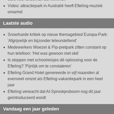
Video: attractiepark in Australië heeft Efteling-muziek
omarmd
Laatste audio
Snoeiharde kritiek op nieuw themagebied Europa-Park:
'Afgrijselijk en bijzonder teleurstellend'
Medewerkers Woezel & Pip-pretpark zitten constant op
hun telefoon: 'Het was gewoon niet oké'
Is stoppen met schoolreisjes dé oplossing voor de
Efteling? 'Pijnlijk om te constateren'
Efteling Grand Hotel genereerde in vijf maanden al
evenveel omzet als Efteling-vakantiepark in een heel
jaar
Efteling verwacht dat AI-Sprookjesboom nog dit jaar
geïntroduceerd wordt
Vandaag een jaar geleden