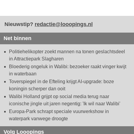
Nieuwstip?
redactie@looopings.nl
Net binnen
Politiehelikopter zoekt mannen na tonen geslachtsdeel
in Attractiepark Slagharen
Bloederig ongeluk in Walibi: bezoeker raakt vinger kwijt
in waterbaan
Toverspiegel in de Efteling krijgt AI-upgrade: boze
koningin scherper dan ooit
Walibi Holland grijpt op social media terug naar
iconische jingle uit jaren negentig: 'Ik wil naar Walibi'
Europa-Park schrapt speciale vuurwerkshow in
waterpark vanwege droogte
Volg Looopings