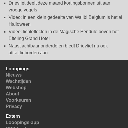
Drievliet deelt deze maand kortingsbonnen uit aan
vroege vogels
Video: in een klein gedeelte van Walibi Belgium is het al
Halloween
Video: lichteffecten in de Magische Pendule boven het
Efteling Grand Hotel
Naast achtbaanonderdelen biedt Drievliet nu ook
attractieborden aan
Looopings
Nieuws
Wachttijden
Webshop
About
Voorkeuren
Privacy
Extern
Looopings-app