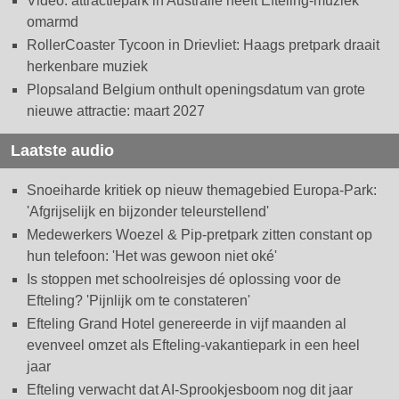
Video: attractiepark in Australië heeft Efteling-muziek
omarmd
RollerCoaster Tycoon in Drievliet: Haags pretpark draait
herkenbare muziek
Plopsaland Belgium onthult openingsdatum van grote
nieuwe attractie: maart 2027
Laatste audio
Snoeiharde kritiek op nieuw themagebied Europa-Park:
'Afgrijselijk en bijzonder teleurstellend'
Medewerkers Woezel & Pip-pretpark zitten constant op
hun telefoon: 'Het was gewoon niet oké'
Is stoppen met schoolreisjes dé oplossing voor de
Efteling? 'Pijnlijk om te constateren'
Efteling Grand Hotel genereerde in vijf maanden al
evenveel omzet als Efteling-vakantiepark in een heel
jaar
Efteling verwacht dat AI-Sprookjesboom nog dit jaar