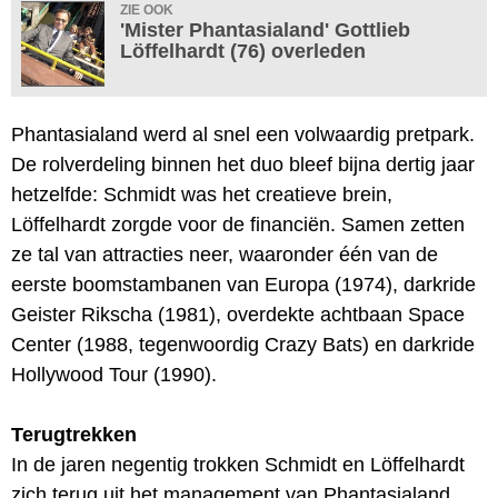
ZIE OOK
'Mister Phantasialand' Gottlieb
Löffelhardt (76) overleden
Phantasialand werd al snel een volwaardig pretpark.
De rolverdeling binnen het duo bleef bijna dertig jaar
hetzelfde: Schmidt was het creatieve brein,
Löffelhardt zorgde voor de financiën. Samen zetten
ze tal van attracties neer, waaronder één van de
eerste boomstambanen van Europa (1974), darkride
Geister Rikscha (1981), overdekte achtbaan Space
Center (1988, tegenwoordig Crazy Bats) en darkride
Hollywood Tour (1990).
Terugtrekken
In de jaren negentig trokken Schmidt en Löffelhardt
zich terug uit het management van Phantasialand,