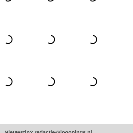
Nieuwstip?
redactie@looopings.nl