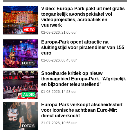
Video: Europa-Park pakt uit met gratis
toegankelijk avondspektakel vol
videoprojecties, acrobatiek en
vuurwerk
VIDEO
02-08-2026, 21.05 uur
Europa-Park opent attractie na
sluitingstijd voor piratendiner van 155
euro
02-08-2026, 08.43 uur
FOTO'S
Snoeiharde kritiek op nieuw
themagebied Europa-Park: 'Afgrijselijk
en bijzonder teleurstellend'
01-08-2026, 14.53 uur
AUDIO
Europa-Park verkoopt afscheidsshirt
voor iconische achtbaan Euro-Mir:
direct uitverkocht
31-07-2026, 10.56 uur
FOTO'S