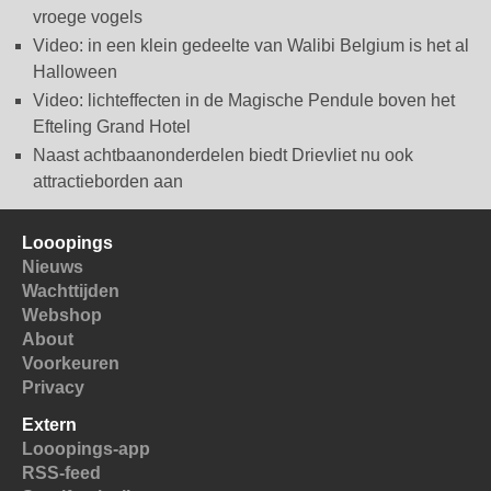
vroege vogels
Video: in een klein gedeelte van Walibi Belgium is het al
Halloween
Video: lichteffecten in de Magische Pendule boven het
Efteling Grand Hotel
Naast achtbaanonderdelen biedt Drievliet nu ook
attractieborden aan
Looopings
Nieuws
Wachttijden
Webshop
About
Voorkeuren
Privacy
Extern
Looopings-app
RSS-feed