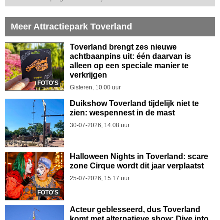
Meer Attractiepark Toverland
Toverland brengt zes nieuwe
achtbaanpins uit: één daarvan is
alleen op een speciale manier te
verkrijgen
FOTO'S
Gisteren, 10.00 uur
Duikshow Toverland tijdelijk niet te
zien: wespennest in de mast
30-07-2026, 14.08 uur
Halloween Nights in Toverland: scare
zone Cirque wordt dit jaar verplaatst
25-07-2026, 15.17 uur
FOTO'S
Acteur geblesseerd, dus Toverland
komt met alternatieve show: Dive into