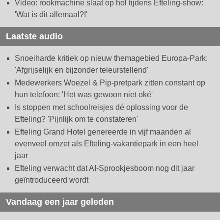
Video: rookmachine slaat op hol tijdens Efteling-show:
'Wat ís dit allemaal?!'
Laatste audio
Snoeiharde kritiek op nieuw themagebied Europa-Park:
'Afgrijselijk en bijzonder teleurstellend'
Medewerkers Woezel & Pip-pretpark zitten constant op
hun telefoon: 'Het was gewoon niet oké'
Is stoppen met schoolreisjes dé oplossing voor de
Efteling? 'Pijnlijk om te constateren'
Efteling Grand Hotel genereerde in vijf maanden al
evenveel omzet als Efteling-vakantiepark in een heel
jaar
Efteling verwacht dat AI-Sprookjesboom nog dit jaar
geïntroduceerd wordt
Vandaag een jaar geleden