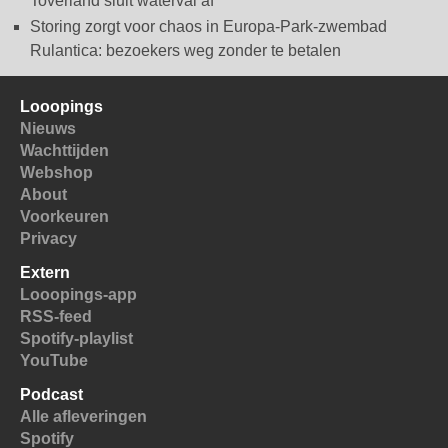
Toverland sluit waterval af
Storing zorgt voor chaos in Europa-Park-zwembad
Rulantica: bezoekers weg zonder te betalen
Looopings
Nieuws
Wachttijden
Webshop
About
Voorkeuren
Privacy
Extern
Looopings-app
RSS-feed
Spotify-playlist
YouTube
Podcast
Alle afleveringen
Spotify