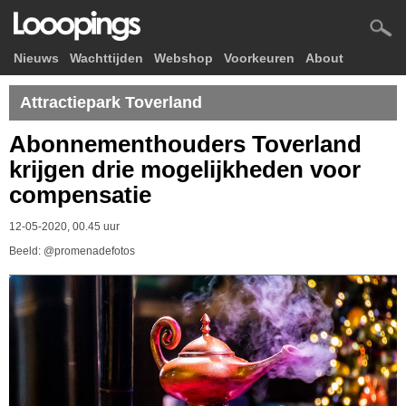
Nieuws
Wachttijden
Webshop
Voorkeuren
About
Attractiepark Toverland
Abonnementhouders Toverland
krijgen drie mogelijkheden voor
compensatie
12-05-2020, 00.45 uur
Beeld: @promenadefotos