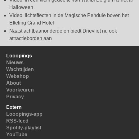
Halloween
Video: lichteffecten in de Magische Pendule boven het
Efteling Grand Hotel
Naast achtbaanonderdelen biedt Drievliet nu ook
attractieborden aan
Looopings
Nieuws
Wachttijden
Webshop
About
Voorkeuren
Privacy
Extern
Looopings-app
RSS-feed
Spotify-playlist
YouTube