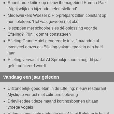
Snoeiharde kritiek op nieuw themagebied Europa-Park:
'Afgrijselijk en bijzonder teleurstellend'
Medewerkers Woezel & Pip-pretpark zitten constant op
hun telefoon: 'Het was gewoon niet oké'
Is stoppen met schoolreisjes dé oplossing voor de
Efteling? 'Pijnlijk om te constateren'
Efteling Grand Hotel genereerde in vijf maanden al
evenveel omzet als Efteling-vakantiepark in een heel
jaar
Efteling verwacht dat AI-Sprookjesboom nog dit jaar
geïntroduceerd wordt
Vandaag een jaar geleden
Uitzonderlijk goed eten in de Efteling: nieuw restaurant
Mystique verrast met culinaire beleving
Drievliet deelt deze maand kortingsbonnen uit aan
vroege vogels
Video: in een klein gedeelte van Walibi Belgium is het al