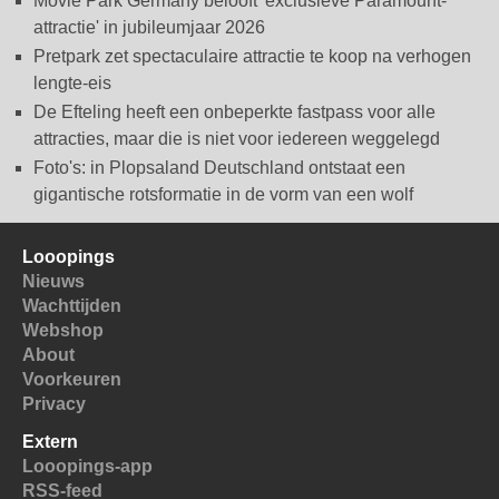
Movie Park Germany belooft 'exclusieve Paramount-
attractie' in jubileumjaar 2026
Pretpark zet spectaculaire attractie te koop na verhogen
lengte-eis
De Efteling heeft een onbeperkte fastpass voor alle
attracties, maar die is niet voor iedereen weggelegd
Foto's: in Plopsaland Deutschland ontstaat een
gigantische rotsformatie in de vorm van een wolf
Looopings
Nieuws
Wachttijden
Webshop
About
Voorkeuren
Privacy
Extern
Looopings-app
RSS-feed