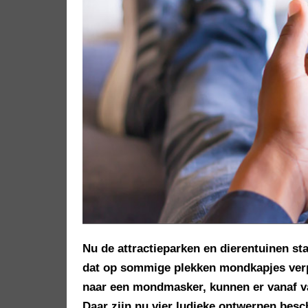
Nu de attractieparken en dierentuinen st
dat op sommige plekken mondkapjes verpl
naar een mondmasker, kunnen er vanaf v
Daar zijn nu vier ludieke ontwerpen besc