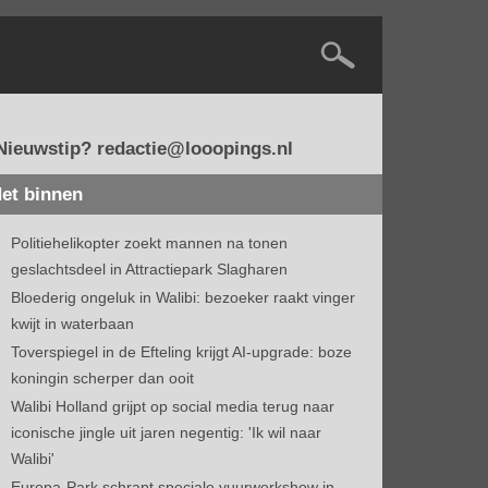
Nieuwstip? redactie@looopings.nl
et binnen
Politiehelikopter zoekt mannen na tonen
geslachtsdeel in Attractiepark Slagharen
Bloederig ongeluk in Walibi: bezoeker raakt vinger
kwijt in waterbaan
Toverspiegel in de Efteling krijgt AI-upgrade: boze
koningin scherper dan ooit
Walibi Holland grijpt op social media terug naar
iconische jingle uit jaren negentig: 'Ik wil naar
Walibi'
Europa-Park schrapt speciale vuurwerkshow in