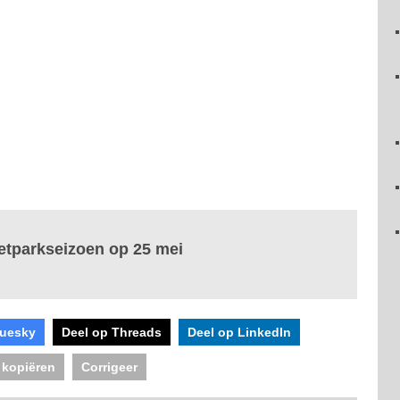
retparkseizoen op 25 mei
luesky
Deel op Threads
Deel op LinkedIn
 kopiëren
Corrigeer