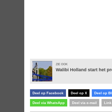
ZIE OOK
Walibi Holland start het p
Deel op Facebook
Deel op X
Deel op B
Deel via WhatsApp
Deel via e-mail
Link