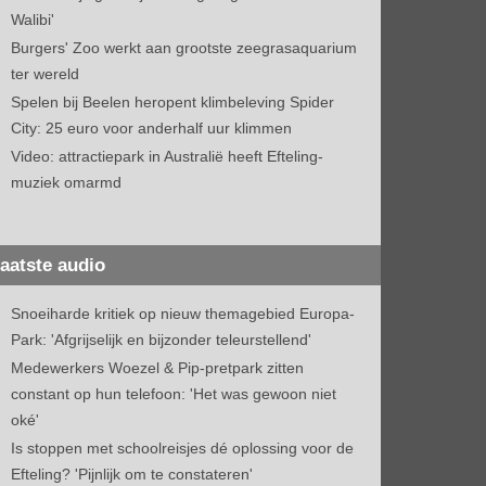
Walibi'
Burgers' Zoo werkt aan grootste zeegrasaquarium
ter wereld
Spelen bij Beelen heropent klimbeleving Spider
City: 25 euro voor anderhalf uur klimmen
Video: attractiepark in Australië heeft Efteling-
muziek omarmd
aatste audio
Snoeiharde kritiek op nieuw themagebied Europa-
Park: 'Afgrijselijk en bijzonder teleurstellend'
Medewerkers Woezel & Pip-pretpark zitten
constant op hun telefoon: 'Het was gewoon niet
oké'
Is stoppen met schoolreisjes dé oplossing voor de
Efteling? 'Pijnlijk om te constateren'