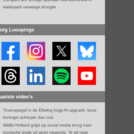
waterpark vanwege droogte
olg Looopings
aatste video's
Toverspiegel in de Efteling krijgt AI-upgrade: boze
koningin scherper dan ooit
Walibi Holland grijpt op social media terug naar
iconische jingle uit jaren negentig: 'Ik wil naar