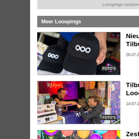
Looopings reclame
Meer Looopings
Nie
Tilb
26-07-2
FOTO'S
Tilb
Loo
14-07-2
FOTO'S
Zes