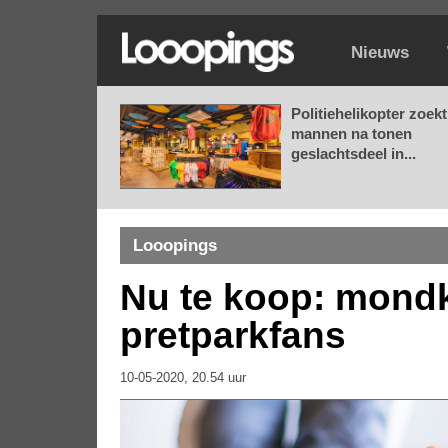
Nieuws
Politiehelikopter zoekt
mannen na tonen
geslachtsdeel in...
Looopings
Nu te koop: mond
pretparkfans
10-05-2020, 20.54 uur