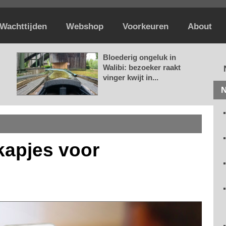
Wachttijden
Webshop
Voorkeuren
About
Bloederig ongeluk in
Walibi: bezoeker raakt
vinger kwijt in...
N
kapjes voor