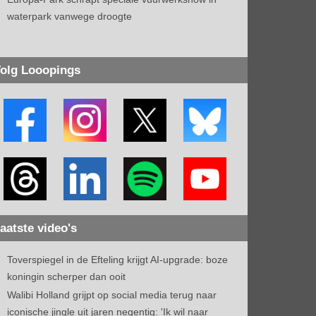
waterpark vanwege droogte
olg Looopings
aatste video's
Toverspiegel in de Efteling krijgt AI-upgrade: boze
koningin scherper dan ooit
Walibi Holland grijpt op social media terug naar
iconische jingle uit jaren negentig: 'Ik wil naar