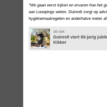
"We gaan eerst kijken en ervaren hoe het g
aan Looopings weten. Duinrell zorgt op adv
hygiënemaatregelen en anderhalve meter a
ZIE OOK
Duinrell viert 85-jarig ju
Kikker