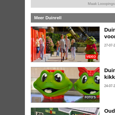
Maak Looopings 
Meer Duinrell
Duin
voo
27-07-2
VIDEO
Duin
kik
24-07-2
FOTO'S
Oude