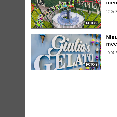
nieu
12-07-2
FOTO'S
Nieu
mee
10-07-2
FOTO'S