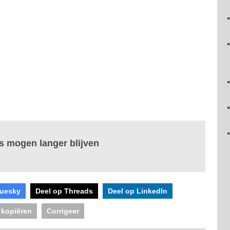
rs mogen langer blijven
luesky
Deel op Threads
Deel op LinkedIn
 kopiëren
Corrigeer