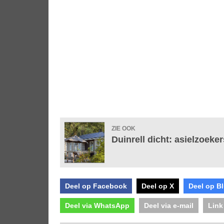
ZIE OOK
Duinrell dicht: asielzoeke
Deel op Facebook
Deel op X
Deel op B
Deel via WhatsApp
Deel via e-mail
Link