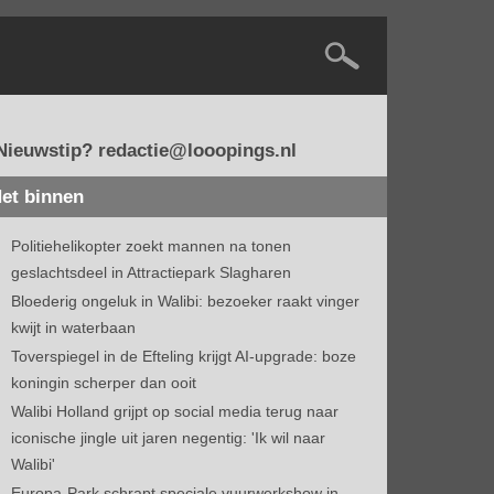
Nieuwstip? redactie@looopings.nl
et binnen
Politiehelikopter zoekt mannen na tonen
geslachtsdeel in Attractiepark Slagharen
Bloederig ongeluk in Walibi: bezoeker raakt vinger
kwijt in waterbaan
Toverspiegel in de Efteling krijgt AI-upgrade: boze
koningin scherper dan ooit
Walibi Holland grijpt op social media terug naar
iconische jingle uit jaren negentig: 'Ik wil naar
Walibi'
Europa-Park schrapt speciale vuurwerkshow in