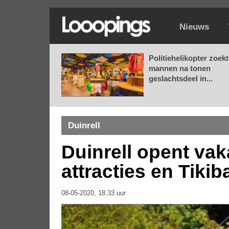
Nieuws
Politiehelikopter zoekt
mannen na tonen
geslachtsdeel in...
Duinrell
Duinrell opent vak
attracties en Tikib
08-05-2020, 18.33 uur