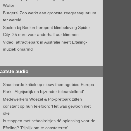
Walibi'
Burgers' Zoo werkt aan grootste zeegrasaquarium
ter wereld
Spelen bij Beelen heropent klimbeleving Spider
City: 25 euro voor anderhalf uur klimmen
Video: attractiepark in Australië heeft Efteling-
muziek omarmd
aatste audio
Snoeiharde kritiek op nieuw themagebied Europa-
Park: 'Afgrijselijk en bijzonder teleurstellend'
Medewerkers Woezel & Pip-pretpark zitten
constant op hun telefoon: 'Het was gewoon niet
oké'
Is stoppen met schoolreisjes dé oplossing voor de
Efteling? 'Pijnlijk om te constateren'