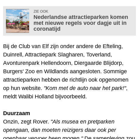
ZIE OOK
Nederlandse attractieparken komen
met nieuwe regels voor dagje uit in
coronatijd
Bij de Club van Elf zijn onder andere de Efteling,
Duinrell, Attractiepark Slagharen, Toverland,
Avonturenpark Hellendoorn, Diergaarde Blijdorp,
Burgers' Zoo en Wildlands aangesloten. Sommige
attractieparken hebben de richtlijn ook opgenomen
op hun website.
"Kom met de auto naar het park!"
,
meldt Walibi Holland bijvoorbeeld.
Duurzaam
Onzin, zegt Rover.
"Als musea en pretparken
opengaan, dan moeten reizigers daar ook per
openbaar vervoer heen mogen."
De samenleving zou