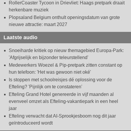
RollerCoaster Tycoon in Drievliet: Haags pretpark draait
herkenbare muziek
Plopsaland Belgium onthult openingsdatum van grote
nieuwe attractie: maart 2027
Laatste audio
Snoeiharde kritiek op nieuw themagebied Europa-Park:
'Afgrijselijk en bijzonder teleurstellend'
Medewerkers Woezel & Pip-pretpark zitten constant op
hun telefoon: 'Het was gewoon niet oké'
Is stoppen met schoolreisjes dé oplossing voor de
Efteling? 'Pijnlijk om te constateren'
Efteling Grand Hotel genereerde in vijf maanden al
evenveel omzet als Efteling-vakantiepark in een heel
jaar
Efteling verwacht dat AI-Sprookjesboom nog dit jaar
geïntroduceerd wordt