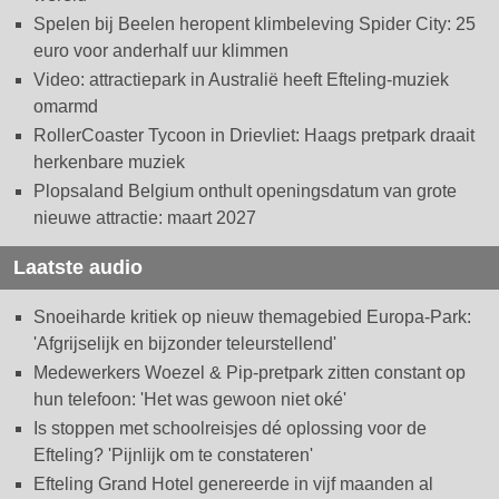
Spelen bij Beelen heropent klimbeleving Spider City: 25
euro voor anderhalf uur klimmen
Video: attractiepark in Australië heeft Efteling-muziek
omarmd
RollerCoaster Tycoon in Drievliet: Haags pretpark draait
herkenbare muziek
Plopsaland Belgium onthult openingsdatum van grote
nieuwe attractie: maart 2027
Laatste audio
Snoeiharde kritiek op nieuw themagebied Europa-Park:
'Afgrijselijk en bijzonder teleurstellend'
Medewerkers Woezel & Pip-pretpark zitten constant op
hun telefoon: 'Het was gewoon niet oké'
Is stoppen met schoolreisjes dé oplossing voor de
Efteling? 'Pijnlijk om te constateren'
Efteling Grand Hotel genereerde in vijf maanden al